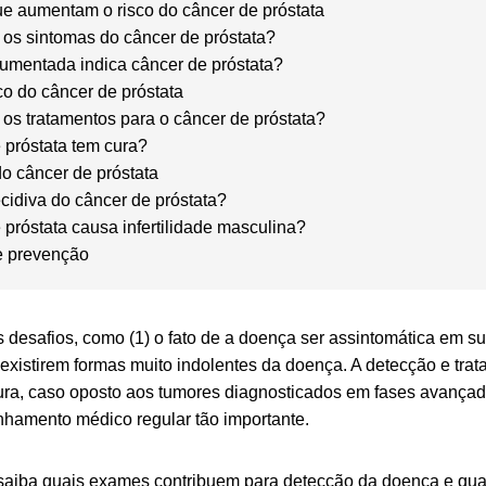
ue aumentam o risco do câncer de próstata
 os sintomas do câncer de próstata?
aumentada indica câncer de próstata?
co do câncer de próstata
 os tratamentos para o câncer de próstata?
 próstata tem cura?
o câncer de próstata
cidiva do câncer de próstata?
próstata causa infertilidade masculina?
e prevenção
desafios, como (1) o fato de a doença ser assintomática em sua 
) existirem formas muito indolentes da doença. A detecção e tr
cura, caso oposto aos tumores diagnosticados em fases avançad
hamento médico regular tão importante.
e saiba quais exames contribuem para detecção da doença e qua