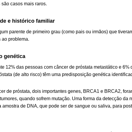
s são casos mais raros.
de e histórico familiar
m parente de primeiro grau (como pais ou irmãos) que tiveram
s ao problema.
o genética
e 12% das pessoas com câncer de próstata metastático e 6% 
óstata (de alto risco) têm uma predisposição genética identifica
er de próstata, dois importantes genes, BRCA1 e BRCA2, for
tumores, quando sofrem mutação. Uma forma da detecção da m
 amostra de DNA, que pode ser de sangue ou saliva, para poste