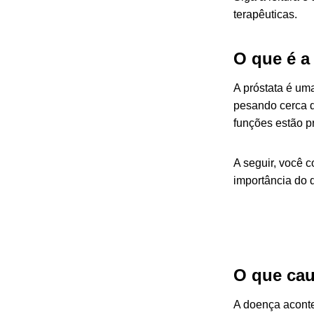
terapêuticas.
O que é a
A próstata é um
pesando cerca de
funções estão p
A seguir, você c
importância do 
O que cau
A doença aconte