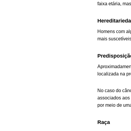
faixa etária, ma
Hereditarieda
Homens com algu
mais suscetívei
Predisposiçã
Aproximadament
localizada na pr
No caso do cânc
associados aos 
por meio de uma
Raça