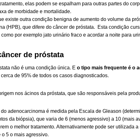
tratamento, elas podem se espalham para outras partes do cor
xa de morbidade e mortalidade.
que existe outra condição benigna de aumento do volume da pró
gna (HPB), que difere do câncer de próstata. Esta condição cu
o, como por exemplo jato urinário fraco e acordar a noite para uri
câncer de próstata
stata não é uma condição única. E
o tipo mais frequente é o
 cerca de 95% de todos os casos diagnosticados.
origem nos ácinos da próstata, que são responsáveis pela prod
 do adenocarcinoma é medida pela Escala de Gleason (determi
ntos da biópsia), que varia de 6 (menos agressivo) a 10 (mais 
rem o melhor tratamento. Alternativamente pode ser utilizada a
 o 5 o mais agressivo.