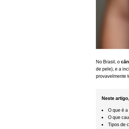
No Brasil, o
cân
de pele), e a i
provavelmente t
Neste artigo,
O que é a
O que cau
Tipos de c