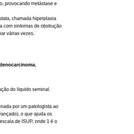
po, provocando metástase e
stata, chamada hiperplasia
rsa com sintomas de obstrução
nar várias vezes.
 adenocarcinoma
,
ução do líquido seminal.
nada por um patologista ao
avançado), o que ajuda os
 escala de ISUP, onde 1 é o