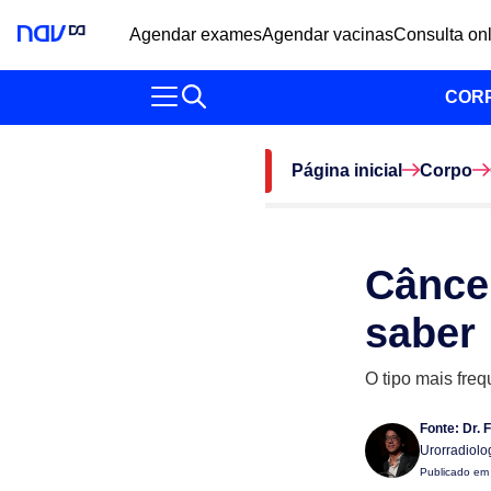
Agendar exames
Agendar vacinas
Consulta on
COR
Página inicial
Corpo
Câncer
saber
O tipo mais fre
Fonte:
Dr. 
Urorradiolo
Publicado e