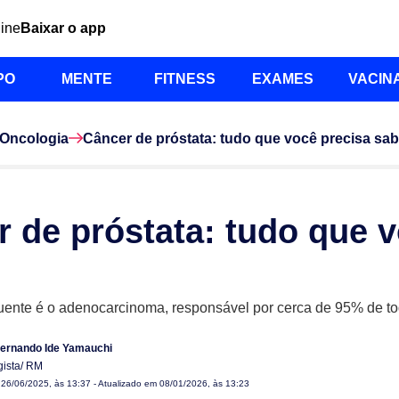
line
Baixar o app
PO
MENTE
FITNESS
EXAMES
VACIN
Oncologia
Câncer de próstata: tudo que você precisa sab
 de próstata: tudo que v
quente é o adenocarcinoma, responsável por cerca de 95% de t
Fernando Ide Yamauchi
gista/ RM
m
26/06/2025, às 13:37
- Atualizado em 08/01/2026, às 13:23