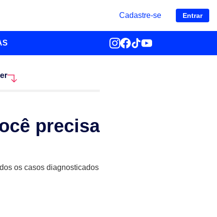
Cadastre-se
Entrar
AS
er
ocê precisa
odos os casos diagnosticados