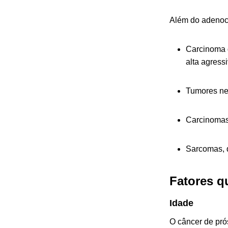
Além do adenoca
Carcinoma 
alta agress
Tumores ne
Carcinomas 
Sarcomas, q
Fatores q
Idade
O câncer de pró