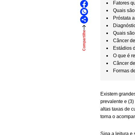
Fatores q
Quais são
Próstata 
Diagnósti
Compartilhe
Quais são
Câncer de
Estádios d
O que é re
Câncer de 
Formas d
Existem grandes 
prevalente e (3
altas taxas de 
torna o acompan
Siga a leitura 