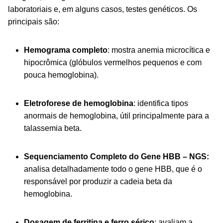
laboratoriais e, em alguns casos, testes genéticos. Os
principais são:
Hemograma completo
:
mostra anemia microcítica e
hipocrômica (glóbulos vermelhos
pequenos e com
pouca hemoglobina).
Eletroforese de hemoglobina
:
identifica tipos
anormais de hemoglobina, útil principalmente para
a
talassemia beta.
Sequenciamento
Completo do Gene HBB – NGS:
analisa
detalhadamente todo o gene HBB, que é o
responsável por produzir a
cadeia beta da
hemoglobina.
Dosagem de ferritina e ferro sérico
:
avaliam a