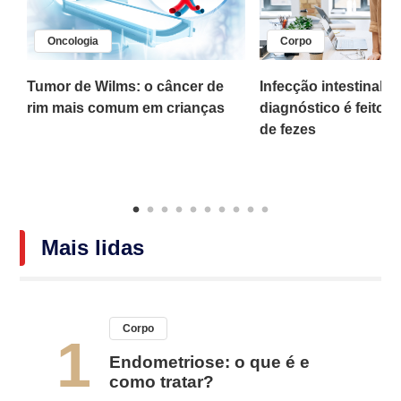
Oncologia
Corpo
,
Tumor de Wilms: o câncer de
Infecção intestinal po
rim mais comum em crianças
diagnóstico é feito 
o
de fezes
Mais lidas
Corpo
1
Endometriose: o que é e
como tratar?