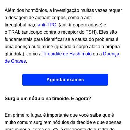
Além dos hormônios, a investigação muitas vezes requer
a dosagem de autoanticorpos, como a anti-
tireoglobulina,o
anti-TPO
. (anti-tireoperoxidase) e
o TRAb (anticorpo contra o receptor do TSH). Eles são
fundamentais para identificar se a causa do problema é
uma doença autoimune (quando o corpo ataca a própria
glândula), como a
Tireoidite de Hashimoto
ou a
Doença
de Graves
.
Agendar exames
Surgiu um nódulo na tireoide. E agora?
Em primeiro lugar, é importante que você saiba que é
muito comum surgirem nódulos da tireoide e que apenas
uma minoria, cerca de 5%, é decorrente de quadro de