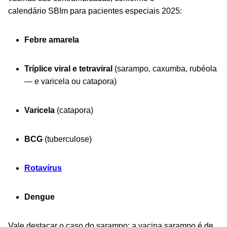
calendário SBIm para pacientes especiais 2025:
Febre amarela
Tríplice viral e tetraviral
(sarampo, caxumba, rubéola
— e varicela ou catapora)
Varicela
(catapora)
BCG
(tuberculose)
Rotavírus
Dengue
Vale destacar o caso do sarampo: a vacina sarampo é de