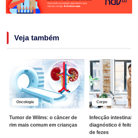
Veja também
Oncologia
Corpo
,
Tumor de Wilms: o câncer de
Infecção intestinal po
rim mais comum em crianças
diagnóstico é feito 
o
de fezes