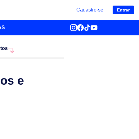
Cadastre-se
Entrar
AS
ntos
pos e