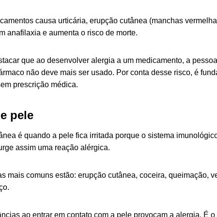
icamentos causa urticária,
erupção cutânea (manchas vermelha
m anafilaxia e aumenta o risco de morte.
stacar que ao desenvolver alergia a um medicamento, a pesso
 fármaco não deve mais ser usado. Por conta desse risco, é fun
em prescrição médica.
e pele
ânea é quando a pele fica irritada porque o sistema imunológic
rge assim uma reação alérgica.
as mais comuns estão: erupção cutânea, coceira, queimação, v
ço.
âncias ao entrar em contato com a pele provocam a alergia. É