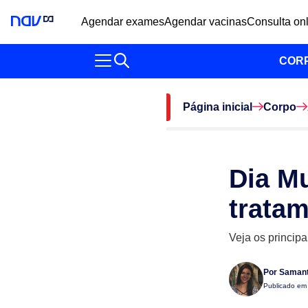
Agendar exames
Agendar vacinas
Consulta on
COR
Página inicial
Corpo
Dia Mu
trata
Veja os principa
Por
Samant
Publicado e