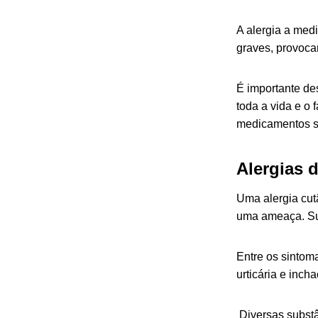
A alergia a med
graves, provoca
É importante de
toda a vida e o
medicamentos s
Alergias d
Uma alergia cut
uma
ameaça. Su
Entre os sintom
urticária e incha
Diversas subst