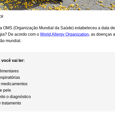
ck
a OMS (Organização Mundial da Saúde) estabeleceu a data de 
rgia? De acordo com o
World Allergy Organization
, as doenças 
ão mundial.
 você vai ler:
alimentares
espiratórias
a medicamentos
de pele
ito o diagnóstico
 tratamento