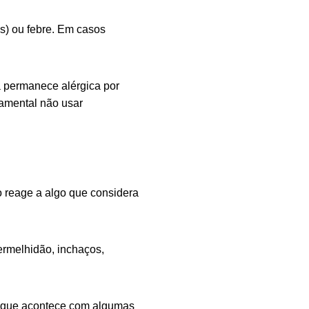
s)
ou febre. Em casos
a permanece alérgica por
damental não usar
o reage a algo que considera
ermelhidão, inchaços,
 o que acontece com algumas