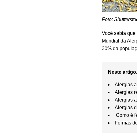
Foto: Shuttersto
Você sabia que 
Mundial da Ale
30% da populaç
Neste artigo,
Alergias 
Alergias r
Alergias 
Alergias 
Como é fe
Formas de