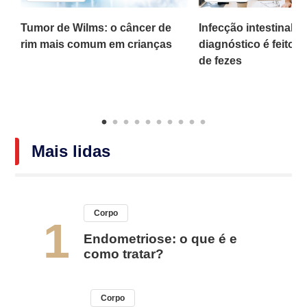
,
Tumor de Wilms: o câncer de
Infecção intestinal po
rim mais comum em crianças
diagnóstico é feito 
o
de fezes
Mais lidas
Corpo
1
Endometriose: o que é e
como tratar?
Corpo