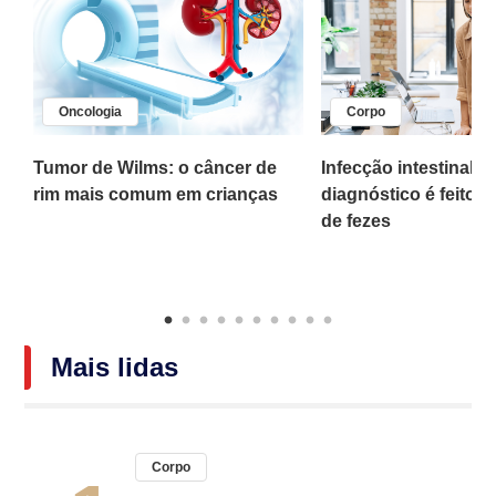
Oncologia
Corpo
,
Tumor de Wilms: o câncer de
Infecção intestinal po
rim mais comum em crianças
diagnóstico é feito 
o
de fezes
Mais lidas
Corpo