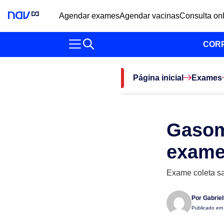
Agendar exames
Agendar vacinas
Consulta on
COR
Página inicial
Exames
Gasome
exame 
Exame coleta sa
Por
Gabrie
Publicado e