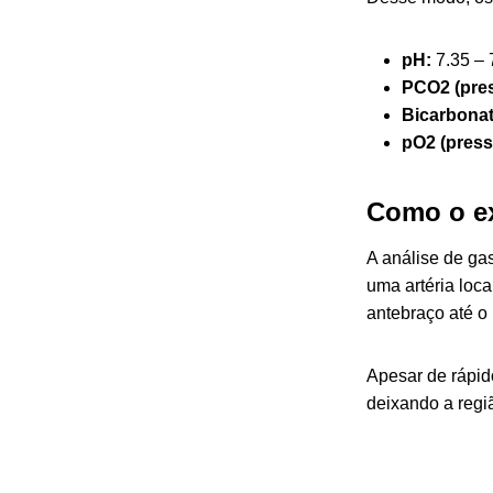
pH:
7.35 – 
PCO2 (pres
Bicarbona
pO2 (press
Como o ex
A análise de ga
uma artéria loca
antebraço até o 
Apesar de rápid
deixando a regi