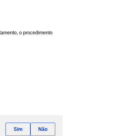
atamento, o procedimento
Sim
Não