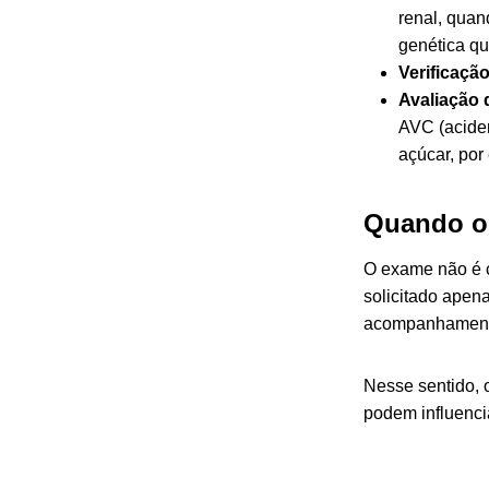
renal, quan
genética qu
Verificaçã
Avaliação
AVC (aciden
açúcar,
por
Quando o
O exame não é c
solicitado apen
acompanhamento
Nesse sentido, 
podem influencia