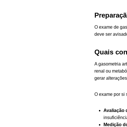
Preparaçã
O exame de gaso
deve ser avisa
Quais con
A gasometria art
renal ou metabó
gerar alteraçõe
O exame por si 
Avaliação 
insuficiênci
Medição do