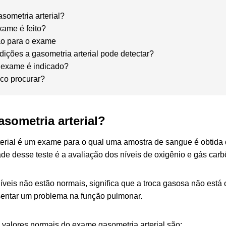
asometria arterial?
ame é feito?
ão para o exame
dições a gasometria arterial pode detectar?
 exame é indicado?
co procurar?
asometria arterial?
terial é um exame para o qual uma amostra de sangue é obtida 
dade desse teste é a avaliação dos níveis de oxigênio e gás car
veis não estão normais, significa que a troca gasosa não está
entar um problema na função pulmonar.
 valores normais do exame gasometria arterial são: