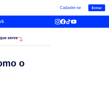
Cadastre-se
Entrar
AS
 que serve
como o