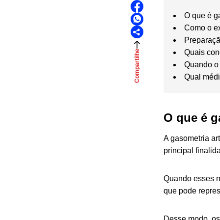
O que é g
Como o ex
Preparaç
Quais con
Compartilhe
Quando o
Qual médi
O que é g
A gasometria ar
principal finali
Quando esses ní
que pode repres
Desse modo,
os