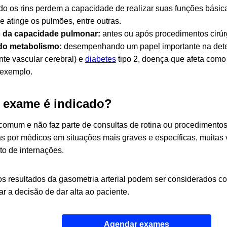
do os rins perdem a capacidade de realizar suas funções básicas
e atinge os pulmões, entre outras.
o da capacidade pulmonar:
antes ou após procedimentos cirúrg
 do metabolismo:
desempenhando um papel importante na dete
te vascular cerebral) e
diabetes
tipo 2,
doença que afeta como
 exemplo.
 exame é indicado?
omum e não faz parte de consultas de rotina ou procedimentos
as por médicos em situações mais graves e específicas, muitas 
 de internações.
os resultados da gasometria arterial podem ser considerados c
r a decisão de dar alta ao paciente.
Agendar exames