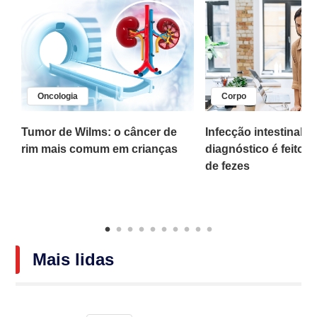
Oncologia
Corpo
,
Tumor de Wilms: o câncer de
Infecção intestinal po
rim mais comum em crianças
diagnóstico é feito 
o
de fezes
Mais lidas