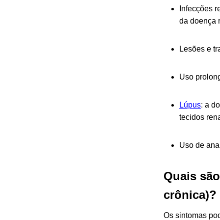
Infecções r
da doença r
Lesões e tr
Uso prolon
Lúpus
: a d
tecidos rena
Uso de anab
Quais são
crônica)?
Os sintomas pod