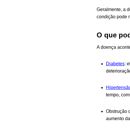
Geralmente, a d
condição pode n
O que pod
A doença aconte
Diabetes
: 
deterioraçã
Hipertensão
tempo, comp
Obstrução d
aumento da