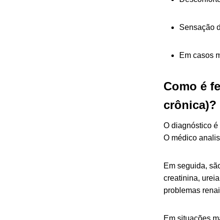
Sensação d
Em casos m
Como é fe
crônica)
O diagnóstico é
O médico analis
Em seguida, são
creatinina, urei
problemas renai
Em situações ma