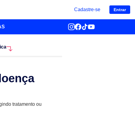
Cadastre-se
Entrar
AS
ica
 doença
gindo tratamento ou