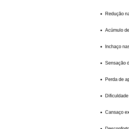
Redução na
Acúmulo de 
Inchaço nas
Sensação d
Perda de ap
Dificuldade 
Cansaço ex
Desconforto