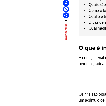
Quais são 
Como é fei
Qual é o 
Dicas de 
Compartilhe
Qual médi
O que é i
A doença renal 
perdem gradualm
Os rins são órg
um acúmulo de r