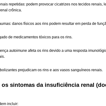
enais repetidas: podem provocar cicatrizes nos tecidos renais,
enal crônica.
aumas: danos físicos aos rins podem resultar em perda de funçã
gado de medicamentos tóxicos para os rins.
oença autoimune afeta os rins devido a uma resposta imunológi
is.
olizantes prejudicam os rins e aos vasos sanguíneos renais.
 os sintomas da insuficiência renal (do
em incluir: