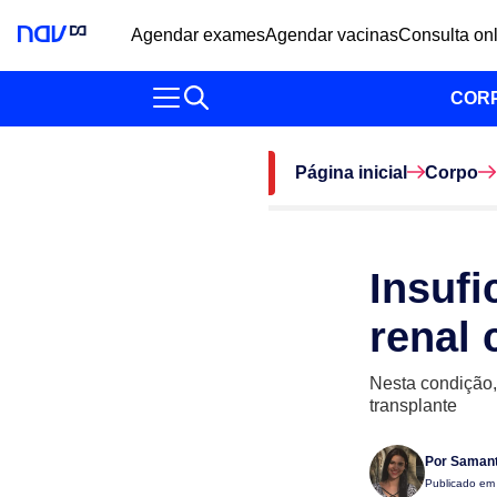
Agendar exames
Agendar vacinas
Consulta on
COR
Página inicial
Corpo
Insufi
renal 
Nesta condição,
transplante
Por
Samant
Publicado e