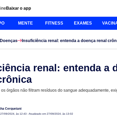
line
Baixar o app
PO
MENTE
FITNESS
EXAMES
VACIN
Doenças
Insuficiência renal: entenda a doença renal crôn
ciência renal: entenda a
crônica
 os órgãos não filtram resíduos do sangue adequadamente, exi
ha Cerquetani
m
27/09/2024, às 12:43
- Atualizado em 27/09/2024, às 13:02