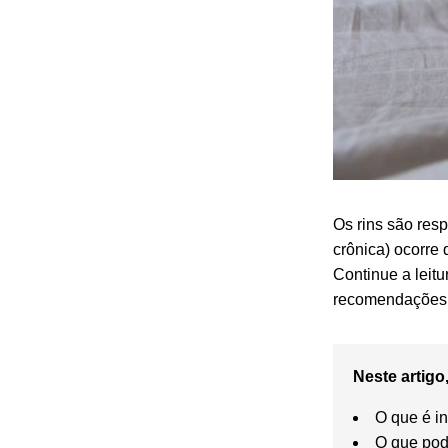
Os rins são resp
crônica)
ocorre 
Continue a leit
recomendações 
Neste artigo,
O que é in
O que pod