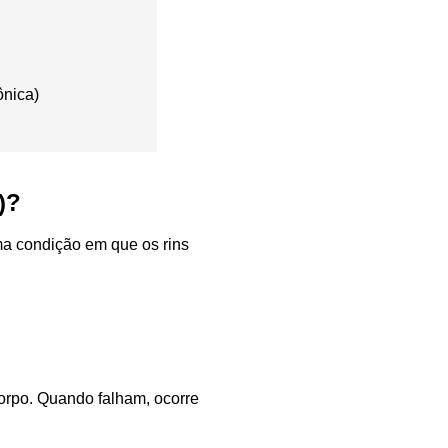
?
ônica)
a)?
ma condição em que os rins
orpo. Quando falham, ocorre