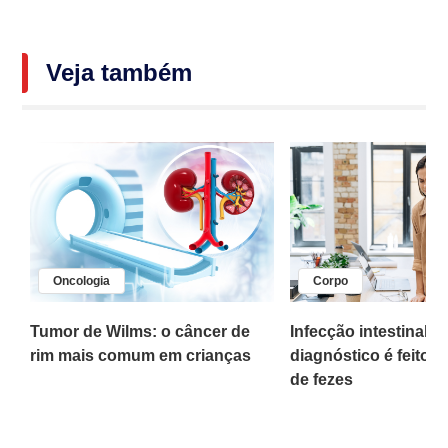
Veja também
Oncologia
Corpo
,
Tumor de Wilms: o câncer de
Infecção intestinal po
rim mais comum em crianças
diagnóstico é feito 
o
de fezes