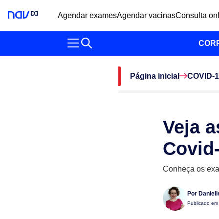
Agendar exames
Agendar vacinas
Consulta on
COR
Página inicial
COVID-1
Veja a
Covid
Conheça os exam
Por
Daniel
Publicado e