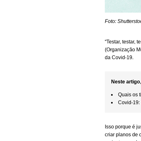
Foto: Shuttersto
“Testar, testar
(Organização Mu
da Covid-19.
Neste artigo,
Quais os t
Covid-19:
Isso porque é j
criar planos de