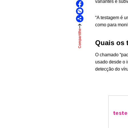
variantes e subv
“A testagem é u
como para monit
Compartilhe
Quais os 
O chamado “padr
usado desde o i
detecção do víru