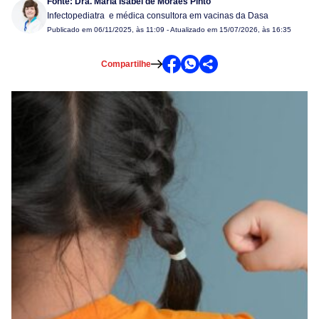
Fonte:
Dra. Maria Isabel de Moraes Pinto
Infectopediatra e médica consultora em vacinas da Dasa
Publicado em
06/11/2025, às 11:09
- Atualizado em 15/07/2026, às 16:35
Compartilhe