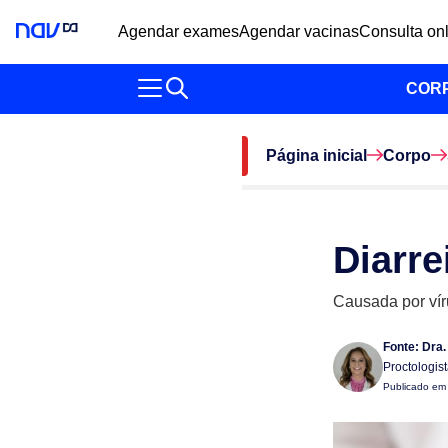
Agendar exames
Agendar vacinas
Consulta on
COR
Página inicial
Corpo
Diarre
Causada por vír
Fonte:
Dra.
Proctologist
Publicado e