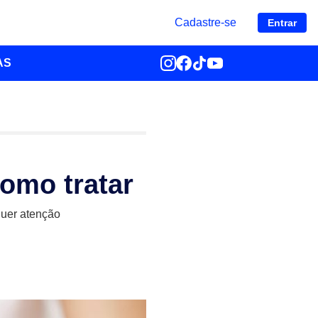
Cadastre-se
Entrar
AS
como tratar
quer atenção