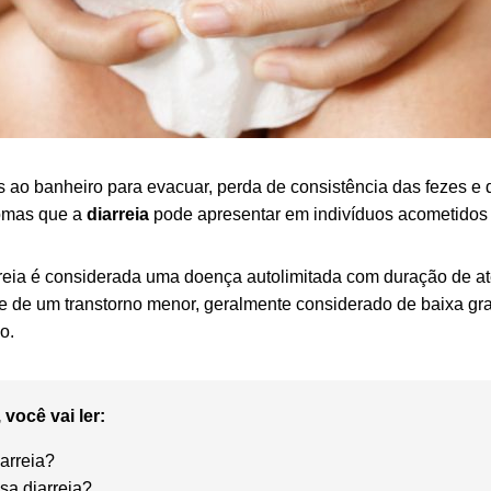
 ao banheiro para evacuar, perda de consistência das fezes e
tomas que a
diarreia
pode apresentar em indivíduos acometidos 
rreia é considerada uma doença autolimitada com duração de at
-se de um transtorno menor, geralmente considerado de baixa gr
o.
 você vai ler:
arreia?
sa diarreia?