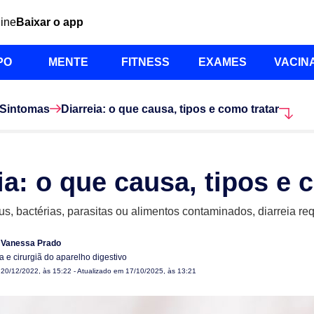
line
Baixar o app
PO
MENTE
FITNESS
EXAMES
VACIN
Sintomas
Diarreia: o que causa, tipos e como tratar
ia: o que causa, tipos e 
us, bactérias, parasitas ou alimentos contaminados, diarreia re
 Vanessa Prado
a e cirurgiã do aparelho digestivo
m
20/12/2022, às 15:22
- Atualizado em 17/10/2025, às 13:21