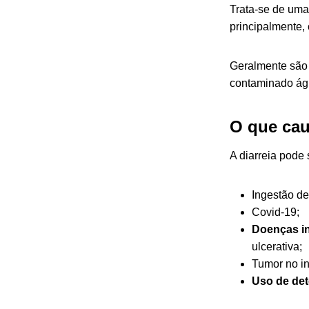
Trata-se de uma
principalmente,
Geralmente são c
contaminado águ
O que cau
A diarreia pode 
Ingestão d
Covid-19;
Doenças in
ulcerativa;
Tumor no in
Uso de de