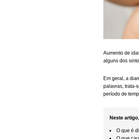
Aumento de idas
alguns dos sin
Em geral, a dia
palavras, trata
período de temp
Neste artigo,
O que é di
O que cau