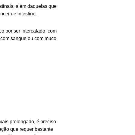
estinais, além daquelas que
cer de intestino.
ico por ser intercalado com
ém com sangue ou com muco.
 mais prolongado, é preciso
uação que requer bastante