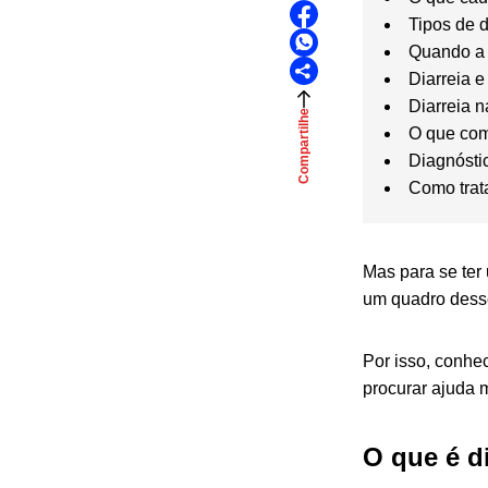
Tipos de d
Quando a 
Diarreia 
Diarreia n
Compartilhe
O que com
Diagnósti
Como trata
Mas para se ter
um quadro desse
Por isso, conhec
procurar ajuda 
O que é d