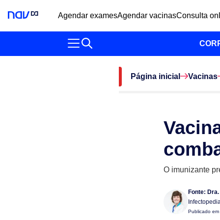
Agendar exames
Agendar vacinas
Consulta on
COR
Página inicial
Vacinas
Vacina
comba
O imunizante pr
Fonte:
Dra.
Infectopedi
Publicado e