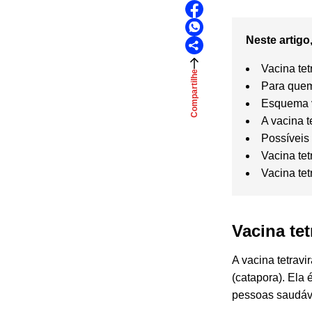
Neste artigo,
Vacina tet
Compartilhe
Para quem
Esquema 
A vacina t
Possíveis
Vacina tet
Vacina tet
Vacina tet
A vacina tetrav
(catapora). Ela
pessoas saudáv