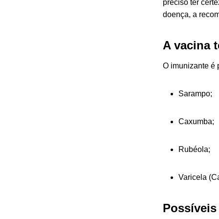
preciso ter cer
doença, a recom
A vacina 
O imunizante é p
Sarampo;
Caxumba;
Rubéola;
Varicela (C
Possíveis