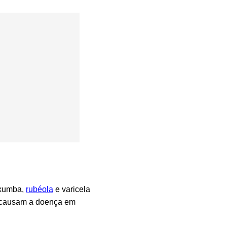
axumba,
rubéola
e varicela
ão causam a doença em