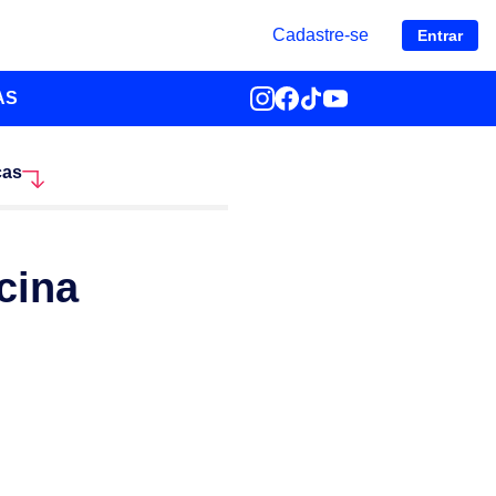
Cadastre-se
Entrar
AS
ças
cina