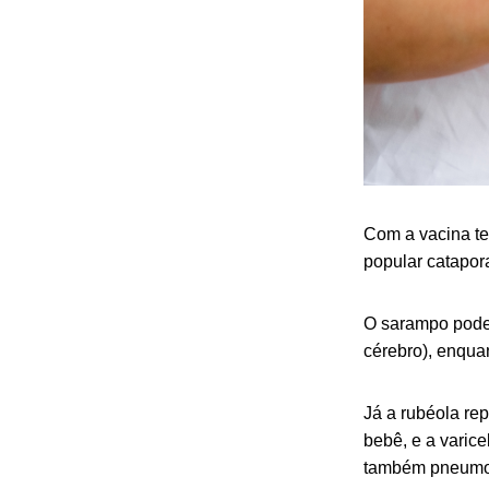
Com a vacina te
popular catapor
O sarampo pode 
cérebro), enqua
Já a rubéola re
bebê, e a varic
também pneumoni