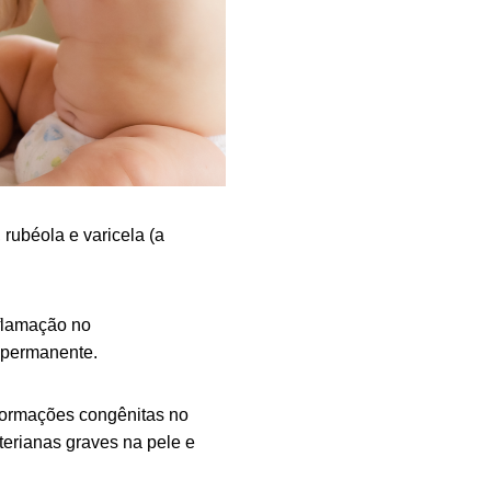
rubéola e varicela (a
flamação no
z permanente.
formações congênitas no
terianas graves na pele e