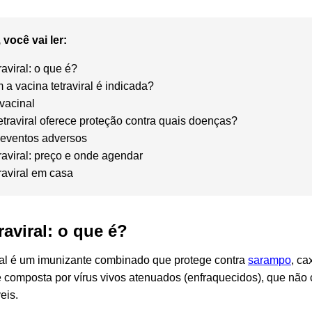
 você vai ler:
raviral: o que é?
 a vacina tetraviral é indicada?
vacinal
etraviral oferece proteção contra quais doenças?
 eventos adversos
raviral: preço e onde agendar
raviral em casa
raviral: o que é?
iral é um imunizante combinado que protege contra
sarampo
, c
 é composta por vírus vivos atenuados (enfraquecidos), que n
eis.