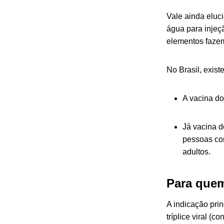
Vale ainda eluci
água para injeç
elementos fazem
No Brasil, exist
A vacina do
Já vacina d
pessoas com
adultos.
Para quem
A indicação prin
tríplice viral (c