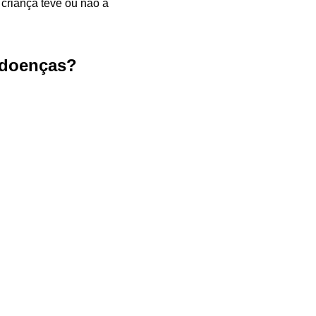
 criança teve ou não a
s doenças?