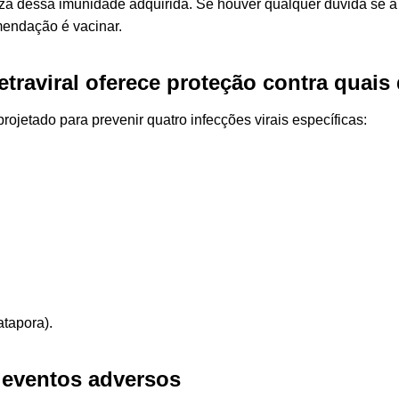
teza dessa imunidade adquirida. Se houver qualquer dúvida se a
endação é vacinar.
tetraviral oferece proteção contra quai
rojetado para prevenir quatro infecções virais específicas:
atapora).
 eventos adversos