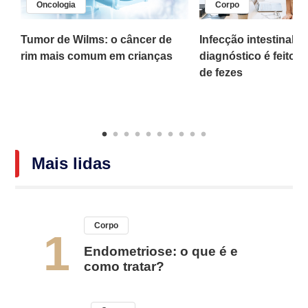
Oncologia
Corpo
,
Tumor de Wilms: o câncer de
Infecção intestinal po
rim mais comum em crianças
diagnóstico é feito 
o
de fezes
Mais lidas
Corpo
1
Endometriose: o que é e
como tratar?