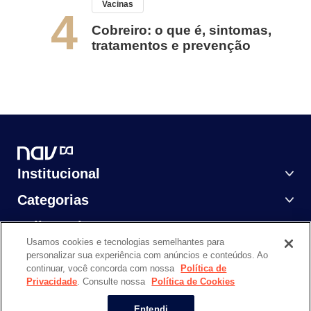
Vacinas
4
Cobreiro: o que é, sintomas,
tratamentos e prevenção
Institucional
Categorias
Saiba Mais
Usamos cookies e tecnologias semelhantes para
personalizar sua experiência com anúncios e conteúdos. Ao
continuar, você concorda com nossa
Política de
Privacidade
. Consulte nossa
Política de Cookies
NAV DASA @ 2024. Todos os direitos reservados.
Entendi