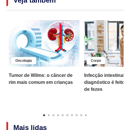
Veja também
Oncologia
Corpo
,
Tumor de Wilms: o câncer de
Infecção intestinal po
rim mais comum em crianças
diagnóstico é feito 
o
de fezes
Mais lidas