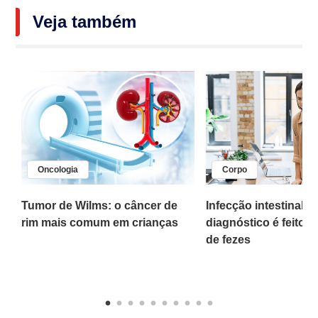
Veja também
Oncologia
Corpo
,
Tumor de Wilms: o câncer de
Infecção intestinal po
rim mais comum em crianças
diagnóstico é feito 
o
de fezes