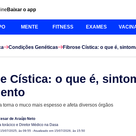
line
Baixar o app
PO
MENTE
FITNESS
EXAMES
VACIN
ca
Condições Genéticas
Fibrose Cística: o que é, sinto
e Cística: o que é, sinto
mento
 torna o muco mais espesso e afeta diversos órgãos
Cesar de Araújo Neto
a torácico e Diretor Médico na Dasa
m
15/07/2025, às 09:55
- Atualizado em 15/07/2026, às 15:50