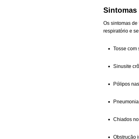
Sintomas
Os sintomas de f
respiratório e s
Tosse com 
Sinusite cr
Pólipos nas
Pneumonia
Chiados no p
Obstrução in