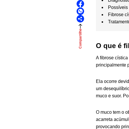
Diagnóstic
Possíveis
Fibrose cí
Tratamen
Compartilhe
O que é fi
A fibrose cístic
principalmente 
Ela ocorre dev
um desequilíbri
muco e suor. Po
O muco tem o ob
acarreta acúmul
provocando pri