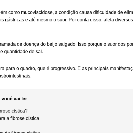
ém como mucoviscidose, a condição causa dificuldade de elim
s gástricas e até mesmo o suor. Por conta disso, afeta diverso
amada de doença do beijo salgado. Isso porque o suor dos po
e quantidade de sal.
ra para o quadro, que é progressivo. E as principais manifesta
trointestinais.
 você vai ler:
brose cística?
a a fibrose cística