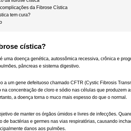
o da fibrose cística
 complicações da Fibrose Cística
stica tem cura?
to
brose cística?
a é uma doença genética, autossômica recessiva, crônica e prog
pulmões, pâncreas e sistema digestivo.
ido a um gene defeituoso chamado
CFTR
(
Cystic Fibrosis Tran
o na concentração de cloro e sódio nas células que produzem 
rtanto, a doença torna o muco mais espesso do que o normal.
jetivo de manter os órgãos úmidos e livres de infecções. Quand
o de bactérias e germes nas vias respiratórias, causando incha
ncipalmente danos aos pulmões.