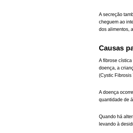
A secreção tamb
cheguem ao inte
dos alimentos, 
Causas par
A fibrose císti
doença, a crianç
(
Cystic Fibrosi
A doença ocorre
quantidade de á
Quando há alter
levando à desid