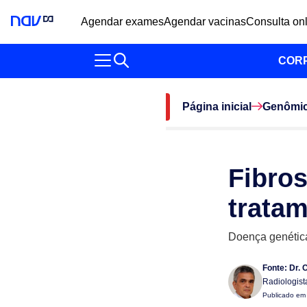
Agendar exames
Agendar vacinas
Consulta on
COR
Página inicial
Genômi
Fibros
trata
Doença genética
Fonte:
Dr. 
Radiologist
Publicado e