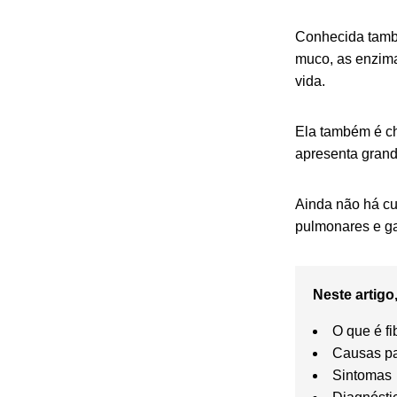
Conhecida tamb
muco, as enzima
vida.
Ela também é ch
apresenta grand
Ainda não há cu
pulmonares e gas
Neste artigo,
O que é fi
Causas par
Sintomas