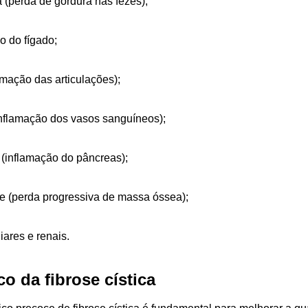
a (perda de gordura nas fezes);
o do fígado;
lamação das articulações);
inflamação dos vasos sanguíneos);
 (inflamação do pâncreas);
e (perda progressiva de massa óssea);
iares e renais.
o da fibrose cística