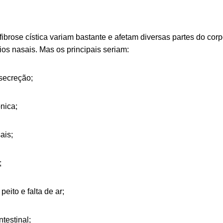
ibrose cística variam bastante e afetam diversas partes do cor
eios nasais. Mas os principais seriam:
secreção;
ônica;
ais;
;
eito e falta de ar;
testinal;