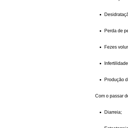
Desidrataç
Perda de pe
Fezes volu
Infertilidad
Produção de
Com o passar d
Diarreia;