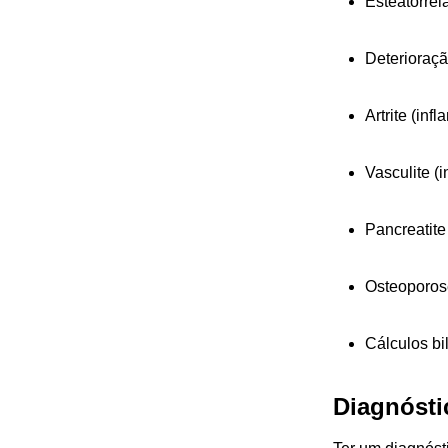
Esteatorrei
Deterioraçã
Artrite (inf
Vasculite (
Pancreatite
Osteoporos
Cálculos bil
Diagnóstic