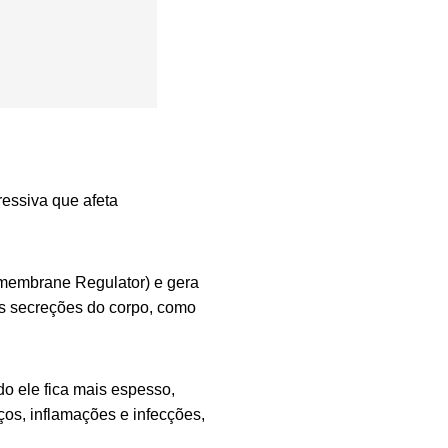
ressiva que afeta
smembrane Regulator
) e gera
as secreções do corpo, como
o ele fica mais espesso,
ços, inflamações e infecções,