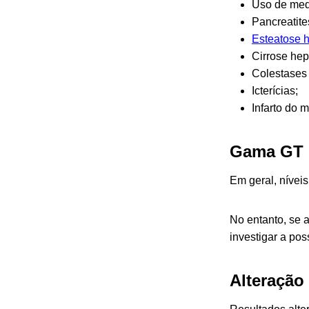
Uso de medi
Pancreatite
Esteatose 
Cirrose hep
Colestases (
Icterícias;
Infarto do m
Gama GT 
Em geral, nívei
No entanto, se 
investigar a pos
Alteraçã