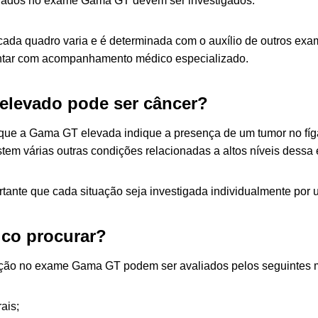
erados no exame Gama GT devem ser investigados.
cada quadro varia e é determinada com o auxílio de outros exa
ntar com acompanhamento médico especializado.
elevado pode ser câncer?
 que a Gama GT elevada indique a presença de um tumor no fí
stem várias outras condições relacionadas a altos níveis dessa
rtante que cada situação seja investigada individualmente por u
ico procurar?
ação no exame Gama GT podem ser avaliados pelos seguintes 
ais;