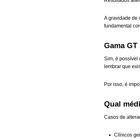
Resultados alt
A gravidade de 
fundamental co
Gama GT 
Sim, é possível
lembrar que exi
Por isso, é impo
Qual méd
Casos de alter
Clínicos ger