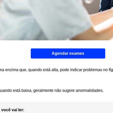
Agendar exames
a enzima que, quando está alta, pode indicar problemas no fíga
 quando está baixa, geralmente não sugere anormalidades.
 você vai ler: