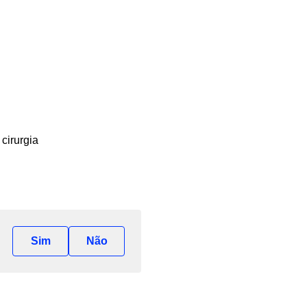
cirurgia
Sim
Não