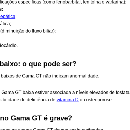
cações específicas (como fenobarbital, fenitoína e varfarina);
s;
hepática
;
ática;
diminuição do fluxo biliar);
iocárdio.
baixo: o que pode ser?
s baixos de Gama GT não indicam anormalidade.
a Gama GT baixa estiver associada a níveis elevados de fosfatas
sibilidade de deficiência de
vitamina D
ou osteoporose.
o no Gama GT é grave?