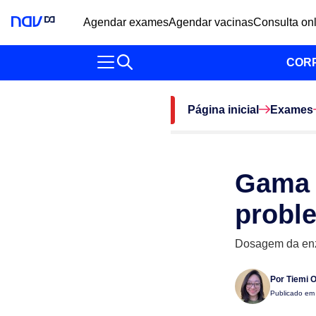
Agendar exames
Agendar vacinas
Consulta on
COR
Página inicial
Exames
Gama 
probl
Dosagem da enz
Por
Tiemi 
Publicado e