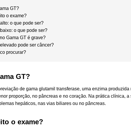
Gama GT?
eito o exame?
lto: o que pode ser?
aixo: o que pode ser?
o no Gama GT é grave?
elevado pode ser câncer?
co procurar?
Gama GT?
eviação de gama glutamil transferase, uma enzima produzida n
nor proporção, no pâncreas e no coração. Na prática clínica, a
blemas hepáticos, nas vias biliares ou no pâncreas.
eito o exame?