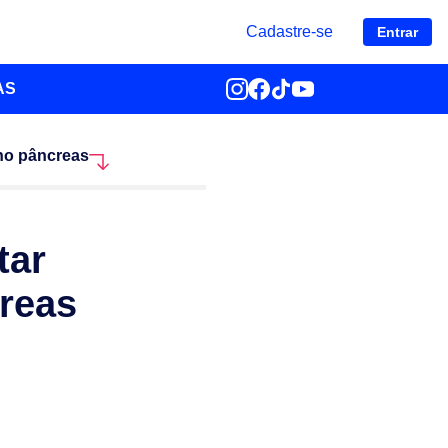
Cadastre-se
Entrar
AS
 no pâncreas
tar
reas