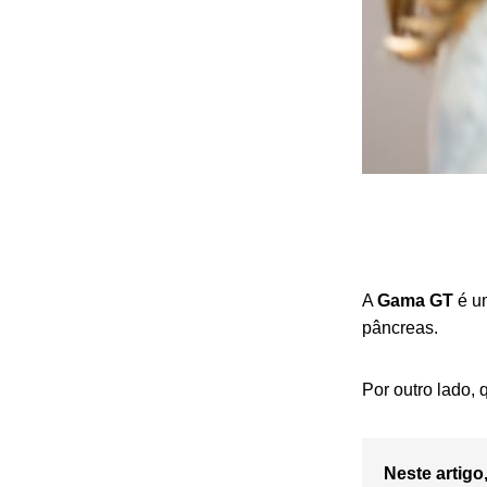
A
Gama GT
é um
pâncreas.
Por outro lado,
Neste artigo,