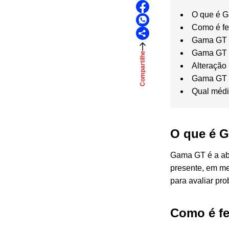
O que é 
Como é f
Gama GT a
Gama GT b
Compartilhe
Alteraçã
Gama GT 
Qual médi
O que é 
Gama GT é a abr
presente, em me
para avaliar pro
Como é f