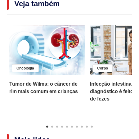
Veja também
Oncologia
Corpo
,
Tumor de Wilms: o câncer de
Infecção intestinal po
rim mais comum em crianças
diagnóstico é feito 
o
de fezes