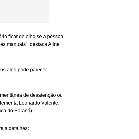
io ficar de olho se a pessoa
des manuais”, destaca Aline
mos algo pode parecer
omentânea de desatenção ou
plementa Leonardo Valente,
ica do Paraná).
veja detalhes: