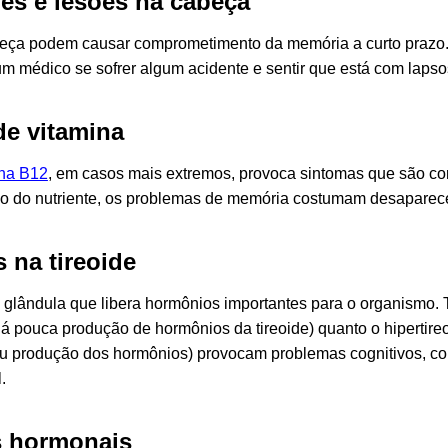
s e lesões na cabeça
ça podem causar comprometimento da memória a curto prazo. 
m médico se sofrer algum acidente e sentir que está com laps
de vitamina
ina B12
, em casos mais extremos, provoca sintomas que são c
o do nutriente, os problemas de memória costumam desaparec
 na tireoide
a glândula que libera hormônios importantes para o organismo. 
á pouca produção de hormônios da tireoide) quanto o hipertir
ou produção dos hormônios) provocam problemas cognitivos, c
l.
 hormonais