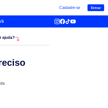
Cadastre-se
Entrar
AS
r ajuda?
reciso
uda