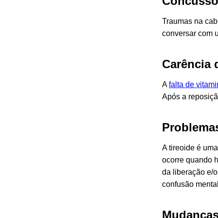
Concussõe
Traumas na cabe
conversar com u
Carência 
A
falta de vitam
Após a reposiçã
Problemas
A tireoide é um
ocorre quando h
da liberação e/
confusão menta
Mudanças