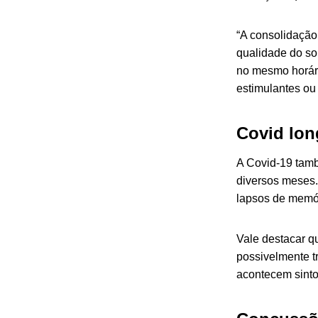
“A consolidação
qualidade do so
no mesmo horário
estimulantes ou
Covid lon
A
Covid-19
tamb
diversos meses.
lapsos de memó
Vale destacar q
possivelmente tr
acontecem sinto