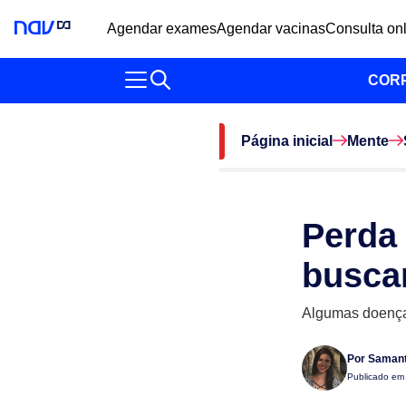
Agendar exames
Agendar vacinas
Consulta on
COR
Página inicial
Mente
Perda
busca
Algumas doença
Por
Samant
Publicado e