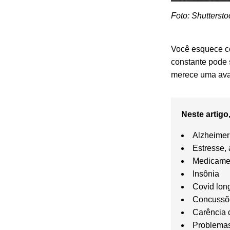
Foto: Shuttersto
Você esquece co
constante pode 
merece uma aval
Neste artigo,
Alzheime
Estresse,
Medicame
Insônia
Covid lo
Concussõe
Carência 
Problemas