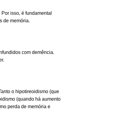
Por isso, é fundamental
os de memória.
onfundidos com demência.
er.
Tanto o hipotireoidismo (que
eoidismo (quando há aumento
omo perda de memória e