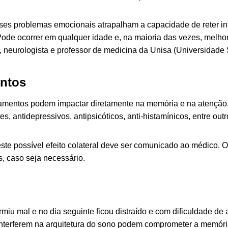
ses problemas emocionais atrapalham a capacidade de reter in
Pode ocorrer em qualquer idade e, na maioria das vezes, melhor
, neurologista e professor de medicina da Unisa (Universidade
ntos
mentos podem impactar diretamente na memória e na atenção. 
tes, antidepressivos,
antipsicóticos
, anti-histamínicos, entre out
te possível efeito colateral deve ser comunicado ao médico. O 
s, caso seja necessário.
iu mal e no dia seguinte ficou distraído e com dificuldade de 
nterferem na arquitetura do sono podem comprometer a memór