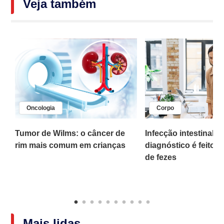
Veja também
Oncologia
Corpo
,
Tumor de Wilms: o câncer de
Infecção intestinal po
rim mais comum em crianças
diagnóstico é feito 
o
de fezes
Mais lidas