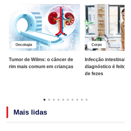
Oncologia
Corpo
,
Tumor de Wilms: o câncer de
Infecção intestinal po
rim mais comum em crianças
diagnóstico é feito 
o
de fezes
Mais lidas