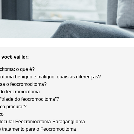
 você vai ler:
itoma: o que é?
itoma benigno e maligno: quais as diferenças?
sa o feocromocitoma?
do feocromocitoma
 “tríade do feocromocitoma”?
co procurar?
co
lecular Feocromocitoma-Paraganglioma
 tratamento para o Feocromocitoma