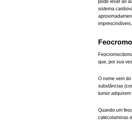
pode levar ao 
sistema cardiov
aproximadamente
imprescindíveis
Feocromo
Feocromocitoma 
que, por sua ve
O nome vem do g
substâncias (com
tumor adquirem 
Quando um feocr
catecolaminas e