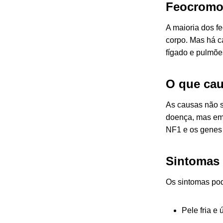
Feocromoc
A maioria dos f
corpo. Mas há c
fígado e pulmõe
O que ca
As causas não s
doença, mas em
NF1 e os genes 
Sintomas
Os sintomas pod
Pele fria e