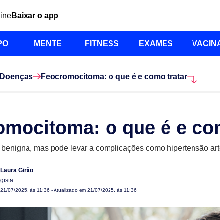
line
Baixar o app
PO
MENTE
FITNESS
EXAMES
VACIN
Doenças
Feocromocitoma: o que é e como tratar
omocitoma: o que é e com
benigna, mas pode levar a complicações como hipertensão arteri
 Laura Girão
gista
m
21/07/2025, às 11:36
- Atualizado em 21/07/2025, às 11:36