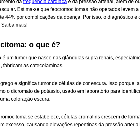
aumento da
frequência cardíaca
e da pressão arterial, além de o
ascular. Estima-se que feocromocitomas não operados levem a
 44% por complicações da doença. Por isso, o diagnóstico e 
. Saiba mais!
citoma: o que é?
é um tumor que nasce nas glândulas supra renais, especialmen
z, fabricam as catecolaminas.
rego e significa tumor de células de cor escura.
Isso porque, 
o o dicromato de potássio, usado em laboratório para identifica
uma coloração escura.
omocitoma se estabelece, células cromafins crescem de forma
m excesso, causando elevações repentinas da pressão arterial