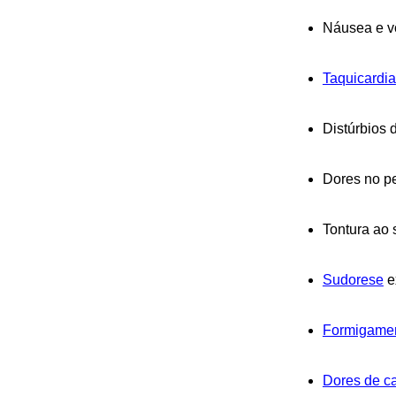
Náusea e v
Taquicardia
Distúrbios 
Dores no p
Tontura ao 
Sudorese
e
Formigamen
Dores de c