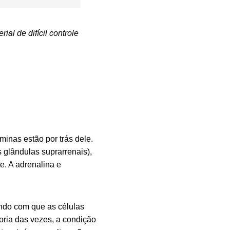
al de difícil controle
inas estão por trás dele.
 glândulas suprarrenais),
e. A adrenalina e
endo com que as células
ria das vezes, a condição