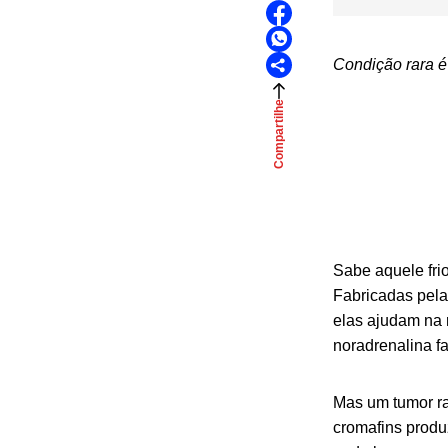
Condição rara é 
Compartilhe
Sabe aquele fri
Fabricadas pela
elas ajudam na r
noradrenalina f
Mas um tumor ra
cromafins produ