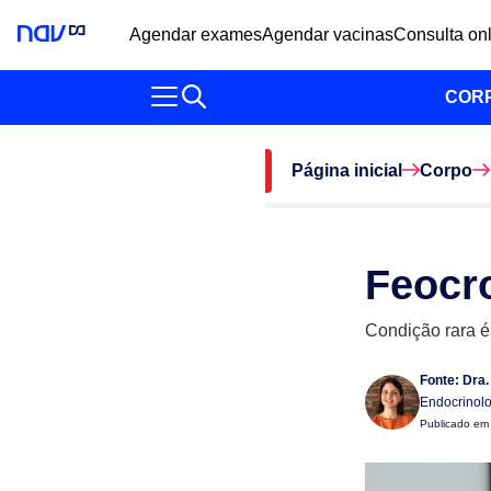
Agendar exames
Agendar vacinas
Consulta on
COR
Página inicial
Corpo
Feocr
Condição rara é 
Fonte:
Dra.
Endocrinolo
Publicado e