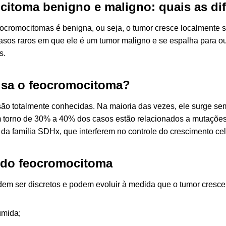
itoma benigno e maligno: quais as di
eocromocitomas é benigna, ou seja, o tumor cresce localmente s
asos raros em que ele é um tumor maligno e se espalha para o
s.
usa o feocromocitoma?
ão totalmente conhecidas. Na maioria das vezes, ele surge sem 
 torno de 30% a 40% dos casos estão relacionados a mutaçõ
da família SDHx, que interferem no controle do crescimento cel
 do feocromocitoma
em ser discretos e podem evoluir à medida que o tumor cresce. A
 úmida;