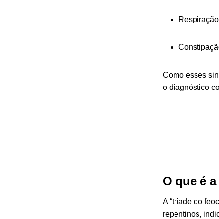
Respiração
Constipação
Como esses sint
o diagnóstico c
O que é a
A “tríade do fe
repentinos, ind