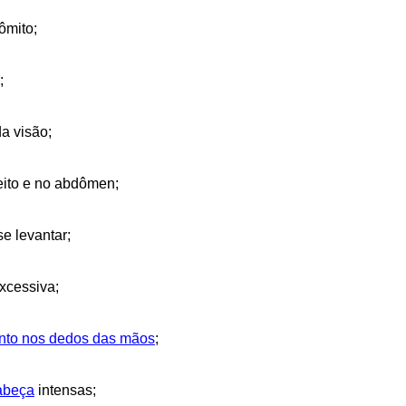
ômito;
;
da visão;
eito e no abdômen;
se levantar;
xcessiva;
to nos dedos das mãos
;
abeça
intensas;