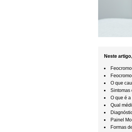
Neste artigo,
Feocromoc
Feocromoc
O que cau
Sintomas 
O que é a
Qual médi
Diagnósti
Painel Mo
Formas de