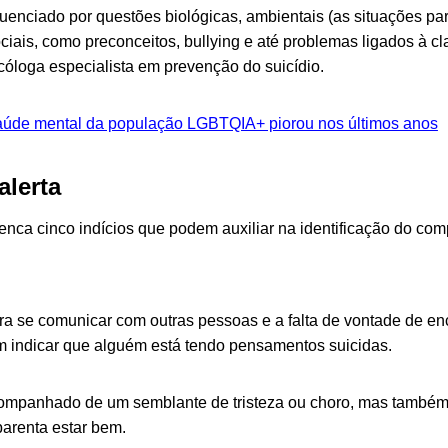
fluenciado por questões biológicas, ambientais (as situações pa
ciais, como preconceitos, bullying e até problemas ligados à cl
icóloga especialista em prevenção do suicídio.
úde mental da população LGBTQIA+ piorou nos últimos anos
alerta
nca cinco indícios que podem auxiliar na identificação do com
ara se comunicar com outras pessoas e a falta de vontade de e
m indicar que alguém está tendo pensamentos suicidas.
acompanhado de um semblante de tristeza ou choro, mas també
parenta estar bem.