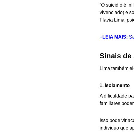
“O suicídio é in
vivenciado) e so
Flávia Lima, ps
+LEIA MAIS:
Sa
Sinais de 
Lima também ele
1. Isolamento
A dificuldade p
familiares pode
Isso pode vir 
indivíduo que a