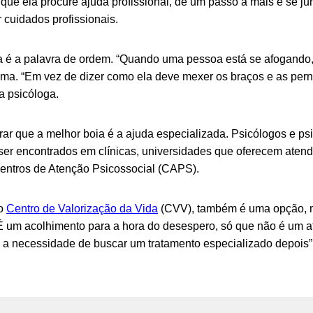
que ela procure ajuda profissional, dê um passo a mais e se junt
 cuidados profissionais.
ia é a palavra de ordem. “Quando uma pessoa está se afogando,
Lima. “Em vez de dizer como ela deve mexer os braços e as pern
a psicóloga.
rar que a melhor boia é a ajuda especializada. Psicólogos e psi
ser encontrados em clínicas, universidades que oferecem atend
entros de Atenção Psicossocial (CAPS).
 o
Centro de Valorização da Vida
(CVV), também é uma opção, 
É um acolhimento para a hora do desespero, só que não é um a
 a necessidade de buscar um tratamento especializado depois”,