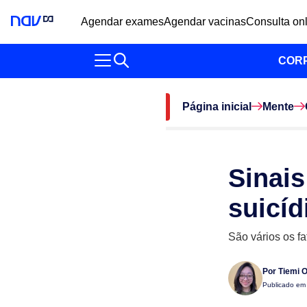
Agendar exames
Agendar vacinas
Consulta on
COR
Página inicial
Mente
Sinais
suicíd
São vários os f
Por
Tiemi 
Publicado e