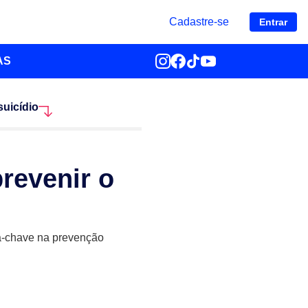
Cadastre-se
Entrar
AS
suicídio
prevenir o
ça-chave na prevenção