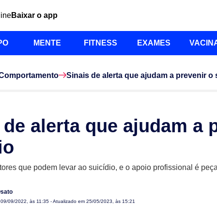
line
Baixar o app
PO
MENTE
FITNESS
EXAMES
VACIN
Comportamento
Sinais de alerta que ajudam a prevenir o 
 de alerta que ajudam a 
io
atores que podem levar ao suicídio, e o apoio profissional é pe
Osato
m
09/09/2022, às 11:35
- Atualizado em 25/05/2023, às 15:21