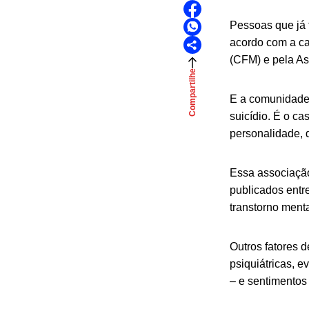
Pessoas que já 
acordo com a ca
(CFM) e pela As
Compartilhe
E a comunidade
suicídio. É o c
personalidade, 
Essa associação
publicados entre
transtorno ment
Outros fatores 
psiquiátricas, 
– e sentimento