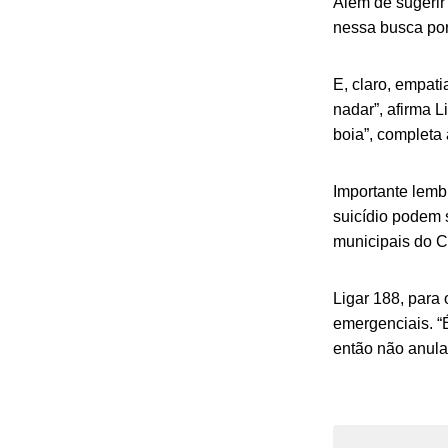
Além de sugerir 
nessa busca por
E, claro, empat
nadar”, afirma 
boia”, completa 
Importante lemb
suicídio podem 
municipais do C
Ligar 188, para
emergenciais. “
então não anula