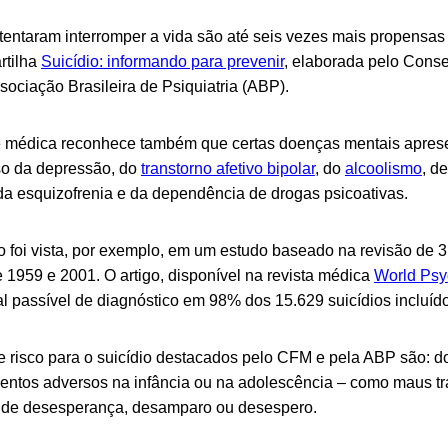
tentaram interromper a vida são até seis vezes mais propensas
rtilha
Suicídio: informando para prevenir
, elaborada pelo Cons
sociação Brasileira de Psiquiatria (ABP).
 médica reconhece também que certas doenças mentais apres
aso da depressão, do
transtorno afetivo bipolar
, do
alcoolismo
, d
da esquizofrenia e da dependência de drogas psicoativas.
 foi vista, por exemplo, em um estudo baseado na revisão de 31
 1959 e 2001. O artigo, disponível na revista médica
World Psy
al passível de diagnóstico em 98% dos 15.629 suicídios incluíd
de risco para o suicídio destacados pelo CFM e pela ABP são: d
eventos adversos na infância ou na adolescência – como maus tra
s de desesperança, desamparo ou desespero.