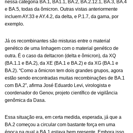
nessa categoria BA.1, BA1.1, BA.2, BA.2.12.1, BA.3, BA.4
e BA.5, todas da ômicron. Outras vistas anteriormente
incluem AY.33 e AY.4.2, da delta, e P.1.7, da gama, por
exemplo.
Já os recombinantes são misturas entre o material
genético de uma linhagem com o material genético de
outra. É o caso da deltacron (delta e ômicron), da XQ
(BA.1.1 e BA.2), da XE (BA.1 e BA.2) e da XG (BA.1 e
BA.2). “Como a ômicron tem dois grandes grupos, agora
estão sendo encontradas muitas recombinações de BA.1
com BA.2”, afirma José Eduardo Levi, virologista e
coordenador do Genov, projeto científico de vigilância
genômica da Dasa.
Essa situação era, em certa medida, esperada, já que a
BA.2 começou a circular com bastante força em uma
época na qual a BA.1 estava bem presente. Embora isso