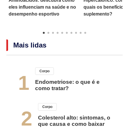
a
Aminoácidos: descubra como
Hipercalórico: como
eles influenciam na saúde e no
quais os benefícios
desempenho esportivo
suplemento?
Mais lidas
Corpo
1
Endometriose: o que é e
como tratar?
Corpo
2
Colesterol alto: sintomas, o
que causa e como baixar