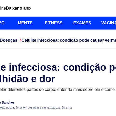
line
Baixar o app
PO
MENTE
FITNESS
EXAMES
VACIN
Doenças
Celulite infecciosa: condição pode causar verm
te infecciosa: condição 
lhidão e dor
ar diferentes partes do corpo; entenda mais sobre ela e como é
le Sanches
m
05/12/2023, às 16:04
- Atualizado em 31/10/2025, às 17:15