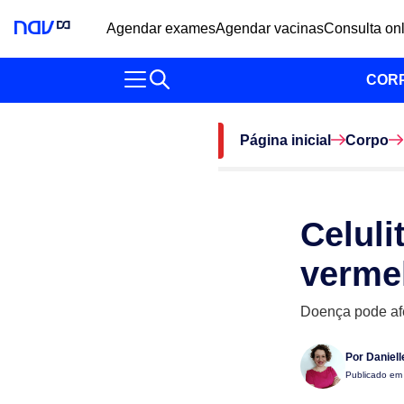
Agendar exames
Agendar vacinas
Consulta on
COR
Página inicial
Corpo
Celuli
verme
Doença pode afet
Por
Daniel
Publicado e