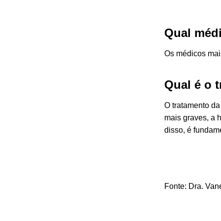
Qual médi
Os médicos mais 
Qual é o t
O tratamento da
mais graves, a 
disso, é fundame
Fonte: Dra.
Van