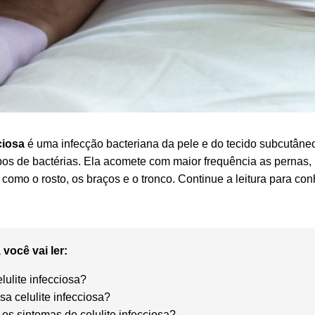
ciosa
é uma infecção bacteriana da pele e do tecido subcutân
tipos de bactérias. Ela acomete com maior frequência as pernas
 como o rosto, os braços e o tronco. Continue a leitura para co
 você vai ler:
lulite infecciosa?
sa celulite infecciosa?
os sintomas de celulite infecciosa?