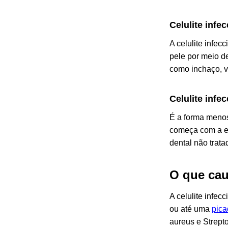
Celulite infe
A celulite infe
pele por meio d
como inchaço, v
Celulite infe
É a forma menos
começa com a en
dental não trat
O que cau
A celulite infec
ou até uma
pica
aureus
e
Strept