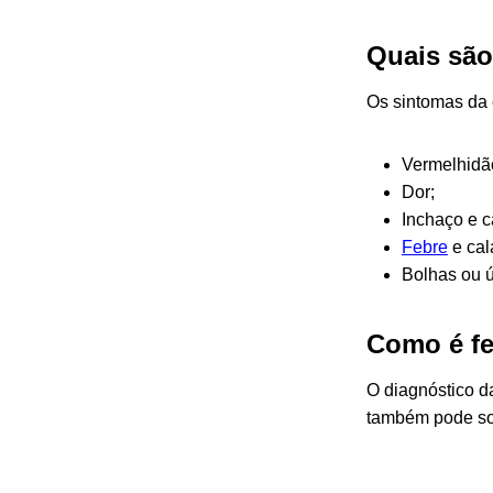
Quais são
Os sintomas da c
Vermelhidão
Dor;
Inchaço e c
Febre
e cala
Bolhas ou ú
Como é fe
O diagnóstico da
também pode sol