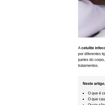
A
celulite infec
por diferentes 
partes do corpo,
tratamentos.
Neste artigo,
O que é ce
O que cau
Quais são 