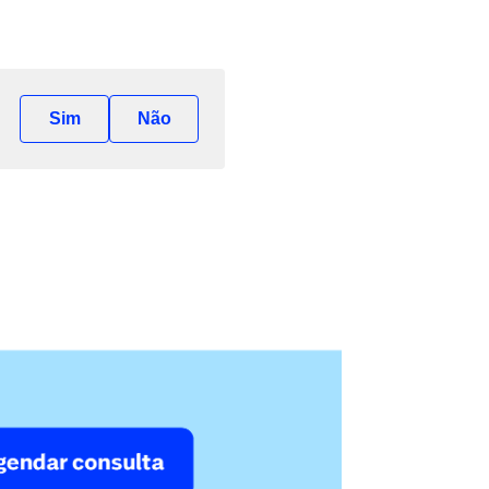
Sim
Não