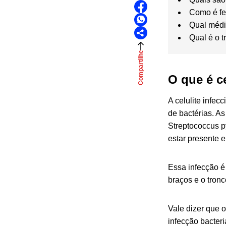
Como é fe
Qual médi
Qual é o t
Compartilhe
O que é ce
A celulite infec
de bactérias. A
Streptococcus 
estar presente e
Essa infecção é
braços e o tronc
Vale dizer que o
infecção bacter