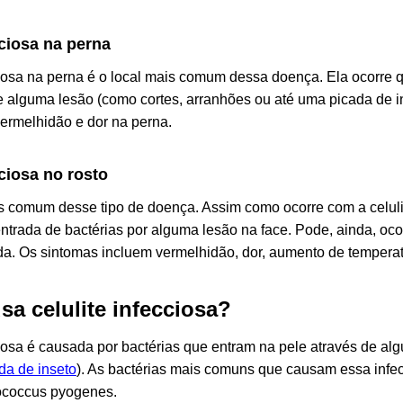
cciosa na perna
cciosa na perna é o local mais comum dessa doença. Ela ocorre 
e alguma lesão (como cortes, arranhões ou até uma picada de 
ermelhidão e dor na perna.
cciosa no rosto
 comum desse tipo de doença. Assim como ocorre com a celulit
trada de bactérias por alguma lesão na face. Pode, ainda, oco
ada. Os sintomas incluem vermelhidão, dor, aumento de temperatu
sa celulite infecciosa?
ciosa é causada por bactérias que entram na pele através de al
da de inseto
). As bactérias mais comuns que causam essa inf
ococcus pyogenes
.