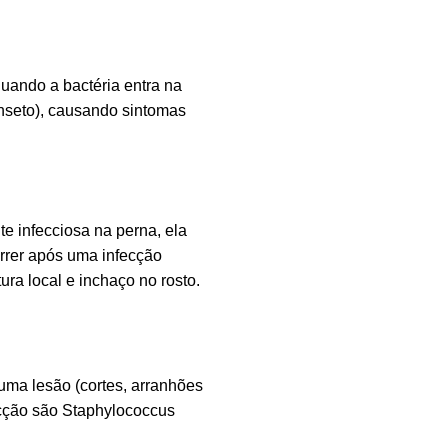
quando a bactéria entra na
inseto), causando sintomas
e infecciosa na perna, ela
rrer após uma infecção
ra local e inchaço no rosto.
guma lesão (cortes, arranhões
ecção são
Staphylococcus