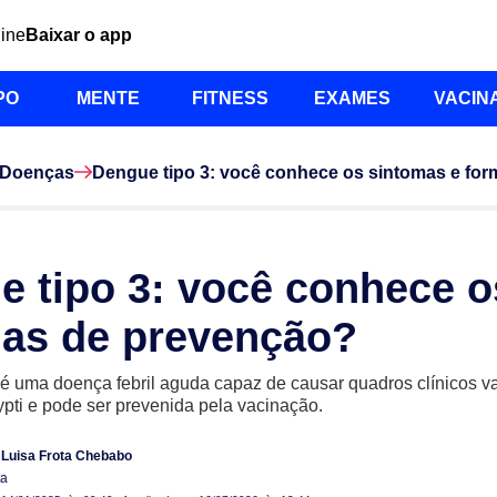
line
Baixar o app
PO
MENTE
FITNESS
EXAMES
VACIN
Doenças
Dengue tipo 3: você conhece os sintomas e fo
e tipo 3: você conhece 
mas de prevenção?
 é uma doença febril aguda capaz de causar quadros clínicos va
pti e pode ser prevenida pela vacinação.
 Luisa Frota Chebabo
ta