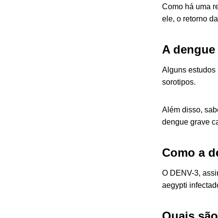
Como há uma rel
ele, o retorno 
A dengue 
Alguns estudos 
sorotipos.
Além disso, sab
dengue grave ca
Como a de
O DENV-3, assim
aegypti
infectad
Quais são