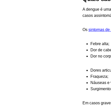
A dengue é uma 
casos assintomá
Os
sintomas de
Febre alta;
Dor de cabe
Dor no corp
Dores artic
Fraqueza;
Náuseas e 
Surgimento
Em casos graves