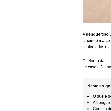
A
dengue tipo 
janeiro e março
confirmados mai
O retorno da ci
de casos. Diant
Neste artigo,
O que é d
A dengue 
Como a de