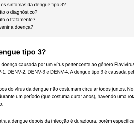
 os sintomas da dengue tipo 3?
ito o diagnóstico?
ito o tratamento?
venir a doença?
engue tipo 3?
 doença causada por um vírus pertencente ao gênero
Flaviviru
V-1, DENV-2, DENV-3 e DENV-4. A dengue tipo 3 é causada pe
ipos do vírus da dengue não costumam circular todos juntos. N
urante um período (que costuma durar anos), havendo uma rotat
o.
tra a dengue depois da infecção é duradoura, porém específica