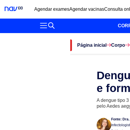
Agendar exames
Agendar vacinas
Consulta on
COR
Página inicial
Corpo
Dengu
e for
A dengue tipo 3
pelo Aedes aegy
Fonte:
Dra.
Infectologis