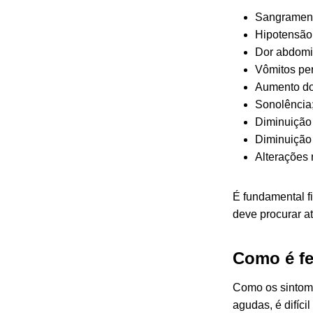
Sangramen
Hipotensão
Dor abdomin
Vômitos per
Aumento do
Sonolência
Diminuição 
Diminuição 
Alterações
É fundamental fi
deve procurar a
Como é fe
Como os sintoma
agudas, é difíci