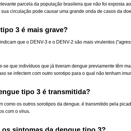
evante parcela da população brasileira que não foi exposta a
da sua circulação pode causar uma grande onda de casos da doe
tipo 3 é mais grave?
indicam que o DENV-3 e o DENV-2 são mais virulentos (“agres
e-se que indivíduos que já tiveram dengue previamente têm maio
so se infectem com outro sorotipo para o qual não tenham imu
ngue tipo 3 é transmitida?
 como os outros sorotipos da dengue, é transmitido pela pica
os com o vírus.
 os sintomas da dengue tipo 3?