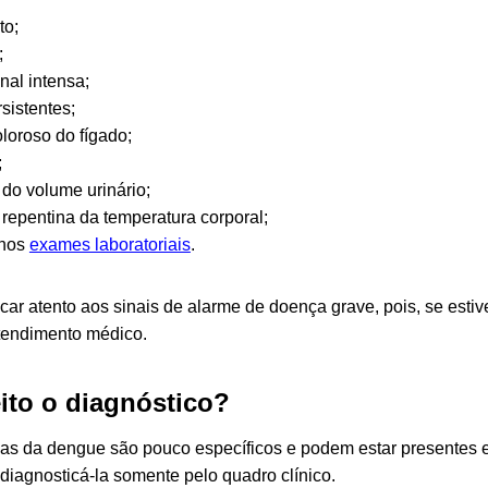
to;
;
al intensa;
sistentes;
loroso do fígado;
;
do volume urinário;
repentina da temperatura corporal;
 nos
exames laboratoriais
.
car atento aos sinais de alarme de doença grave, pois, se estiv
tendimento médico.
ito o diagnóstico?
s da dengue são pouco específicos e podem estar presentes e
l diagnosticá-la somente pelo quadro clínico.