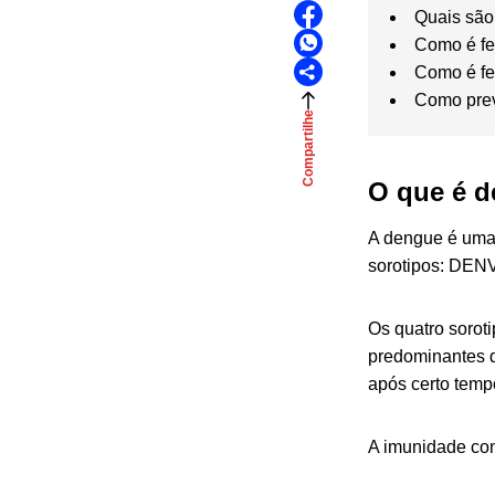
Quais são
Como é fe
Como é fe
Como pre
Compartilhe
O que é d
A dengue é uma
sorotipos: DEN
Os quatro sorot
predominantes d
após certo temp
A imunidade con