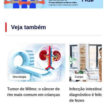
Veja também
Oncologia
Corpo
,
Tumor de Wilms: o câncer de
Infecção intestinal po
rim mais comum em crianças
diagnóstico é feito 
o
de fezes