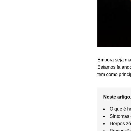
Embora seja mai
Estamos faland
tem como princi
Neste artigo,
O que é h
Sintomas 
Herpes zó
Prevençã