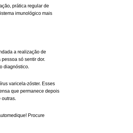
ão, prática regular de
sistema imunológico mais
endada a realização de
pessoa só sentir dor.
 diagnóstico.
rus varicela-zóster. Esses
ntensa que permanece depois
 outras.
 automedique! Procure