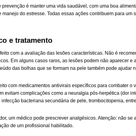
 prevenção é manter uma vida saudável, com uma boa alimentaç
a e manejo do estresse. Todas essas ações contribuem para um 
co e tratamento
 feito com a avaliação das lesões características. Não é recom
cos. Em alguns casos raros, as lesões podem não aparecer e a 
eúdo das bolhas que se formam na pele também pode ajudar no
eito com medicamentos antivirais específicos para combater o ví
 evitam complicações como a neuralgia pós-herpética (dor i
, infecção bacteriana secundária de pele, trombocitopenia, entre
a dor, um médico pode prescrever analgésicos. Atenção: não se
ção de um profissional habilitado.