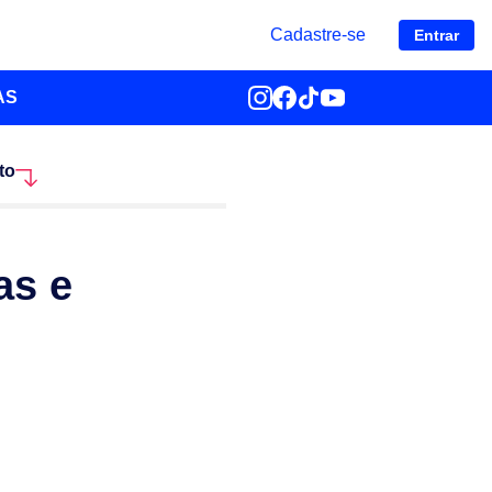
Cadastre-se
Entrar
AS
to
as e