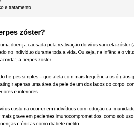
co e tratamento
herpes
zóster
?
 uma doença causada pela reativação do vírus varicela-zóster 
o no indivíduo durante toda a vida. Ou seja, na infância o víru
acorda”, a herpes zoster.
do herpes simples – que afeta com mais frequência os órgãos ge
atingir apenas uma área da pele de um dos lados do corpo, como
iores e inferiores.
 vírus costuma ocorrer em indivíduos com redução da imunidad
 mais grave em pacientes imunocomprometidos, como sob uso 
oenças crônicas como diabete melito.