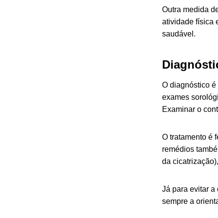
Outra medida de
atividade físic
saudável.
Diagnósti
O diagnóstico é
exames sorológi
Examinar o cont
O tratamento é f
remédios também
da cicatrização)
Já para evitar 
sempre a orienta