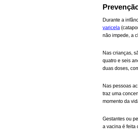
Prevençã
Durante a infân
varicela
(catapor
não impede, a c
Nas crianças, s
quatro e seis a
duas doses, com
Nas pessoas aci
traz uma concen
momento da vida
Gestantes ou pe
a vacina é feita