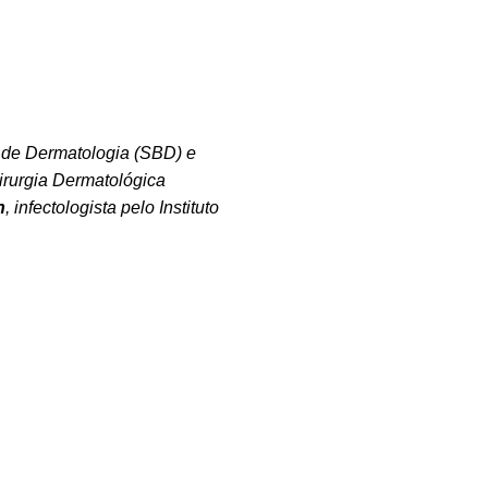
a de Dermatologia (SBD) e
irurgia Dermatológica
n
, infectologista p
elo Instituto