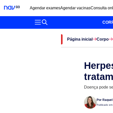
Agendar exames
Agendar vacinas
Consulta on
COR
Página inicial
Corpo
Herpes
trata
Doença pode ser
Por
Raquel 
Publicado e