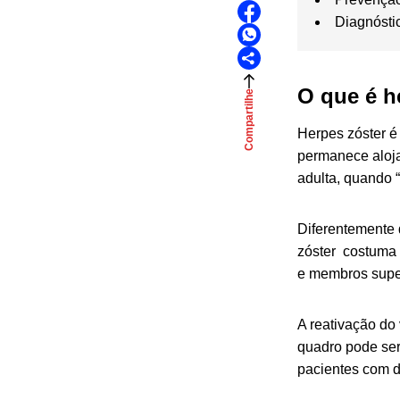
Diagnósti
O que é 
Compartilhe
Herpes zóster é
permanece alojad
adulta, quando “
Diferentemente 
zóster
costuma 
e membros super
A reativação do
quadro pode ser
pacientes com d