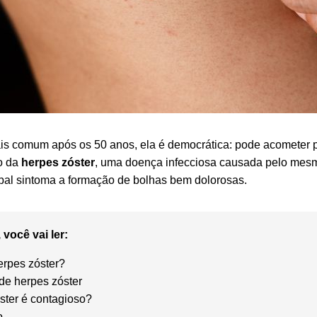
s comum após os 50 anos, ela é democrática: pode acometer p
o da
herpes zóster
, uma doença infecciosa causada pelo mesm
pal sintoma a formação de bolhas bem dolorosas.
 você vai ler:
erpes zóster?
de herpes zóster
ster é contagioso?
o