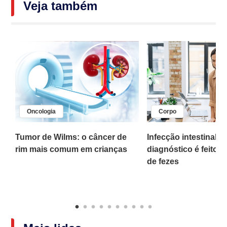
Veja também
Oncologia
Corpo
,
Tumor de Wilms: o câncer de
Infecção intestinal po
rim mais comum em crianças
diagnóstico é feito 
o
de fezes