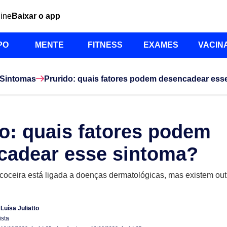
line
Baixar o app
PO
MENTE
FITNESS
EXAMES
VACIN
Sintomas
Prurido: quais fatores podem desencadear ess
o: quais fatores podem
cadear esse sintoma?
 coceira está ligada a doenças dermatológicas, mas existem out
 Luísa Juliatto
ista