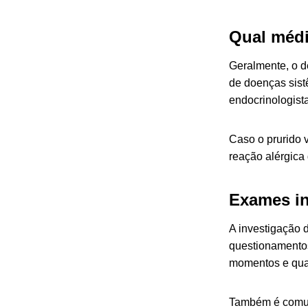
Qual médi
Geralmente, o d
de doenças sistê
endocrinologista
Caso o prurido 
reação alérgica
Exames in
A investigação 
questionamentos
momentos e quai
Também é comum