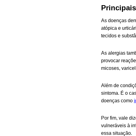
Principai
As doenças derm
atópica e urtic
tecidos e subst
As alergias tam
provocar reaçõe
micoses, varice
Além de condiçõ
sintoma. É o ca
doenças como
i
Por fim, vale d
vulneráveis à i
essa situação.