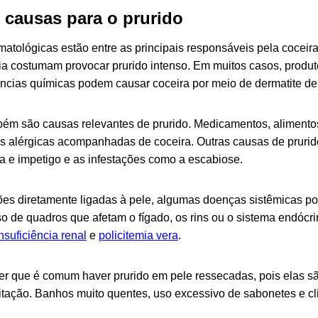
s causas para o prurido
atológicas estão entre as principais responsáveis pela coceira
ária costumam provocar prurido intenso. Em muitos casos, produ
âncias químicas podem causar coceira por meio de dermatite de
bém são causas relevantes de prurido. Medicamentos, alimento
s alérgicas acompanhadas de coceira. Outras causas de prurid
la e impetigo e as infestações como a escabiose.
es diretamente ligadas à pele, algumas doenças sistêmicas po
so de quadros que afetam o fígado, os rins ou o sistema endóc
nsuficiência renal
e
policitemia vera
.
izer que é comum haver prurido em pele ressecadas, pois elas s
rritação. Banhos muito quentes, uso excessivo de sabonetes e c