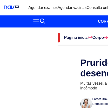
Agendar exames
Agendar vacinas
Consulta on
COR
Página inicial
Corpo
Prurid
desen
Muitas vezes, a
incômodo
Fonte:
Dra.
Dermatolog