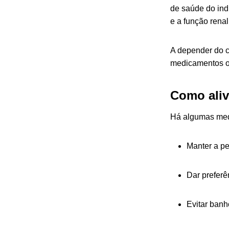
de saúde do ind
e a função rena
A depender do ca
medicamentos o
Como aliv
Há algumas medi
Manter a pe
Dar preferê
Evitar ban