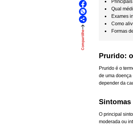
Principais
Qual médi
Exames ind
Como aliv
Formas de
Compartilhe
Prurido: 
Prurido é o ter
de uma doença e
depender da ca
Sintomas 
O principal sin
moderada ou int