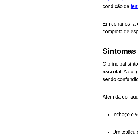
condição da
fer
Em cenários rar
completa de es
Sintomas
O principal sint
escrotal
. A dor
sendo confundid
Além da dor agu
Inchaço e v
Um testícul