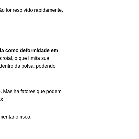
ão for resolvido rapidamente,
ida como deformidade em
rotal, o que limita sua
 dentro da bolsa, podendo
to. Mas há fatores que podem
o:
entar o risco.