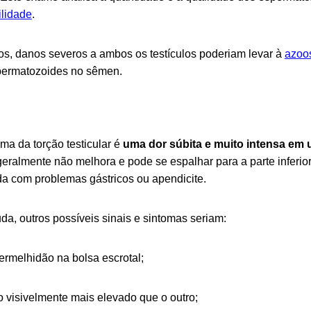
tilidade
.
os, danos severos a ambos os testículos poderiam levar à
azoo
permatozoides no sêmen.
oma da torção testicular é
uma dor súbita e muito intensa em 
 geralmente não melhora e pode se espalhar para a parte inferi
a com problemas gástricos ou apendicite.
da, outros possíveis sinais e sintomas seriam:
ermelhidão na bolsa escrotal;
o visivelmente mais elevado que o outro;