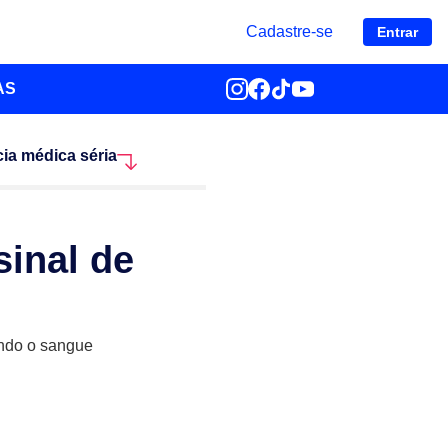
Cadastre-se
Entrar
AS
cia médica séria
sinal de
ando o sangue