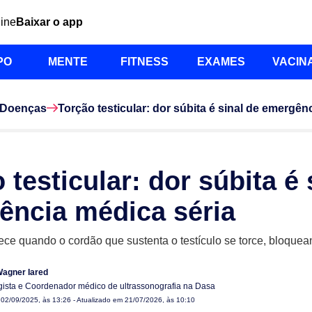
line
Baixar o app
PO
MENTE
FITNESS
EXAMES
VACIN
Doenças
Torção testicular: dor súbita é sinal de emergên
 testicular: dor súbita é 
ência médica séria
ce quando o cordão que sustenta o testículo se torce, bloque
Wagner Iared
gista e Coordenador médico de ultrassonografia na Dasa
m
02/09/2025, às 13:26
- Atualizado em 21/07/2026, às 10:10