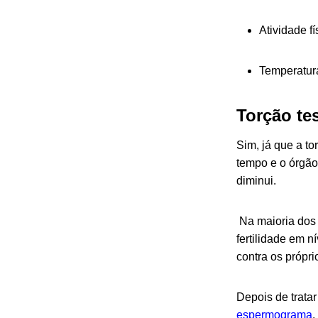
Atividade f
Temperatura
Torção tes
Sim, já que a to
tempo e o órgão
diminui.
Na maioria dos 
fertilidade em n
contra os própr
Depois de tratar
espermograma
.