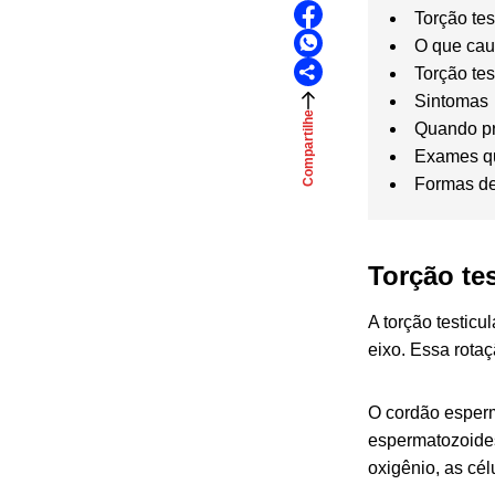
Torção tes
O que caus
Torção tes
Sintomas
Compartilhe
Quando pr
Exames qu
Formas de 
Torção tes
A torção testicu
eixo. Essa rotaç
O cordão esperm
espermatozoides
oxigênio, as cé