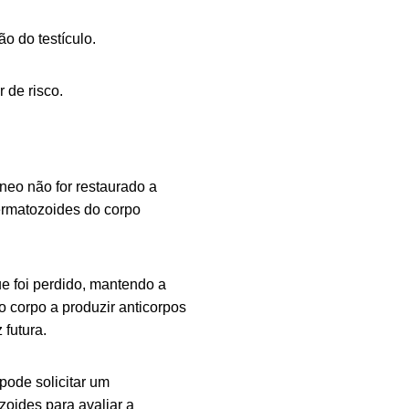
o do testículo.
 de risco.
íneo não for restaurado a
permatozoides do corpo
e foi perdido, mantendo a
o corpo a produzir anticorpos
 futura.
pode solicitar um
oides para avaliar a