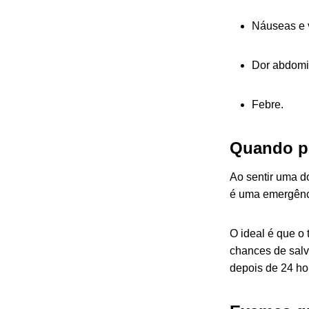
Náuseas e 
Dor abdomi
Febre.
Quando p
Ao sentir uma do
é uma emergênci
O ideal é que o 
chances de salva
depois de 24 ho