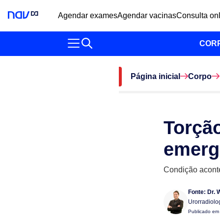
Agendar exames
Agendar vacinas
Consulta on
COR
Página inicial
Corpo
Torção
emerg
Condição aconte
Fonte:
Dr. 
Urorradiolo
Publicado e