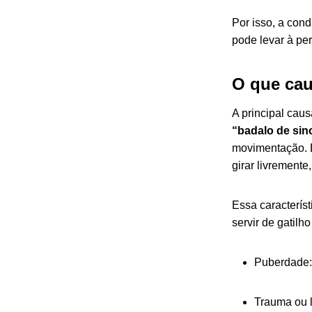
Por isso, a cond
pode levar à per
O que cau
A principal caus
“badalo de sin
movimentação. E
girar livremente
Essa caracterís
servir de gatil
Puberdade: 
Trauma ou l