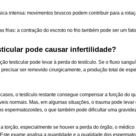
ísica intensa: movimentos bruscos podem contribuir para a rotaçã
s frias: a contração do escroto no frio também pode ser um fator
ticular pode causar infertilidade?
rção testicular pode levar à perda do testículo. Se o fluxo sangu
 precisar ser removido cirurgicamente, a produção total de es
casos, o testículo restante consegue compensar a função do qu
íveis normais. Mas, em algumas situações, o trauma pode levar 
ios espermatozoides, o que também pode dificultar uma gravidez
 a torção, especialmente se houver a perda do órgão, o médico 
 Este exame analisa a quantidade e a qualidade dos espermatoz