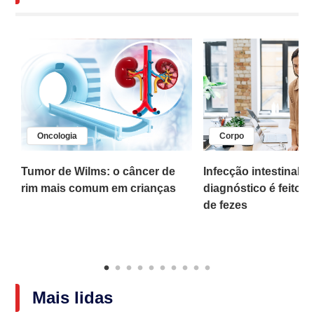
Oncologia
Corpo
,
Tumor de Wilms: o câncer de
Infecção intestinal po
rim mais comum em crianças
diagnóstico é feito 
o
de fezes
Mais lidas