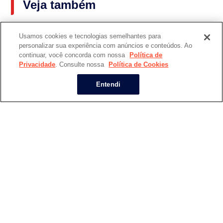
Veja também
Usamos cookies e tecnologias semelhantes para
personalizar sua experiência com anúncios e conteúdos. Ao
continuar, você concorda com nossa
Política de
Privacidade
. Consulte nossa
Política de Cookies
Entendi
Mundo pós-Covid
Vacinas
l
Vidas que mudaram durante a
Por que as vacinas 
pandemia
vidas?
Mais lidas