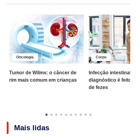
Oncologia
Corpo
,
Tumor de Wilms: o câncer de
Infecção intestinal po
rim mais comum em crianças
diagnóstico é feito 
o
de fezes
Mais lidas