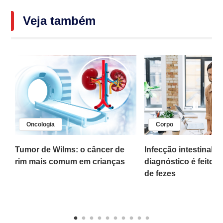
Veja também
Oncologia
Corpo
,
Tumor de Wilms: o câncer de
Infecção intestinal po
rim mais comum em crianças
diagnóstico é feito 
o
de fezes