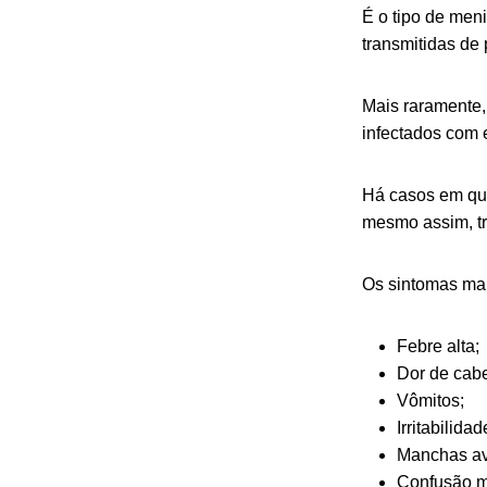
É o tipo de men
transmitidas de 
Mais raramente,
infectados com 
Há casos em que
mesmo assim, tr
Os sintomas ma
Febre alta;
Dor de cabe
Vômitos;
Irritabilidad
Manchas av
Confusão m