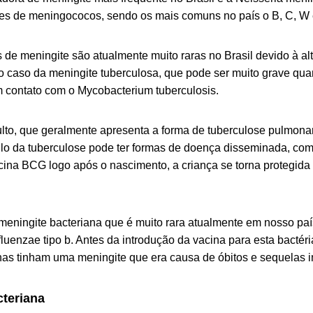
ntes de meningococos, sendo os mais comuns no país o B, C, W 
de meningite são atualmente muito raras no Brasil devido à al
 o caso da meningite tuberculosa, que pode ser muito grave qu
 contato com o Mycobacterium tuberculosis.
ulto, que geralmente apresenta a forma de tuberculose pulmona
cilo da tuberculose pode ter formas de doença disseminada, co
cina BCG logo após o nascimento, a criança se torna protegida 
meningite bacteriana que é muito rara atualmente em nosso paí
luenzae tipo b. Antes da introdução da vacina para esta bactéri
as tinham uma meningite que era causa de óbitos e sequelas i
cteriana