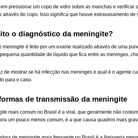
e em pressionar um copo de vidro sobre as manchas e verificar 
s através do copo. Isso significa que houve extravasamento de 
ito o diagnóstico da meningite?
e meningite é feito por um exame realizado através de uma pun
 pequena quantidade de líquido que fica entre as meninges, ch
 de mostrar se há infecção nas meninges e qual é o agente ca
to para o caso.
formas de transmissão da meningite
gite mais comum no Brasil é a viral, que geralmente não costum
bora um pouco menos comum, é a que causa quadros mais grav
adora de meningite mais frequente no Brasil é a Neisseria men