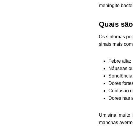
meningite bacte
Quais são
Os sintomas pod
sinais mais com
Febre alta;
Náuseas ou
Sonolência
Dores forte
Confusão m
Dores nas a
Um sinal muito 
manchas avermel