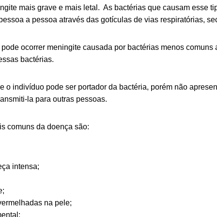
ingite mais grave e mais letal. As bactérias que causam esse t
pessoa a pessoa através das gotículas de vias respiratórias, se
 pode ocorrer meningite causada por bactérias menos comuns 
essas bactérias.
 o indivíduo pode ser portador da bactéria, porém não aprese
ansmiti-la para outras pessoas.
is comuns da doença são:
ça intensa;
e;
ermelhadas na pele;
ental;