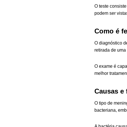
O teste consist
podem ser vista
Como é fe
O diagnóstico d
retirada de uma
O exame é capaz
melhor tratamen
Causas e 
O tipo de menin
bacteriana, em
A bactéria caus