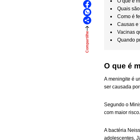
O que é m
Quais são
Como é fe
Causas e 
Vacinas q
Compartilhe
Quando pr
O que é m
A meningite é 
ser causada por 
Segundo o Minis
com maior risco
A bactéria Neis
adolescentes. J