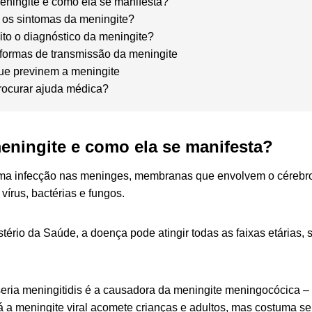
eningite e como ela se manifesta?
 os sintomas da meningite?
ito o diagnóstico da meningite?
formas de transmissão da meningite
ue previnem a meningite
ocurar ajuda médica?
eningite e como ela se manifesta?
uma infecção nas meninges, membranas que envolvem o cérebro
vírus, bactérias e fungos.
tério da Saúde, a doença pode atingir todas as faixas etárias, 
.
seria meningitidis é a causadora da meningite meningocócica 
á a meningite viral acomete crianças e adultos, mas costuma s