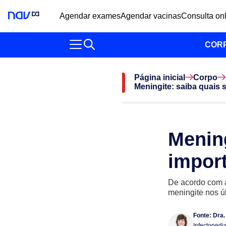
Agendar exames
Agendar vacinas
Consulta on
COR
Página inicial
Corpo
Meningite: saiba quais 
Mening
impor
De acordo com a
meningite nos ú
Fonte:
Dra.
Infectopedi