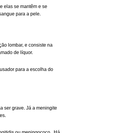
se elas se mantêm e se
sangue para a pele.
ção lombar, e consiste na
amado de líquor.
usador para a escolha do
a ser grave. Já a meningite
es.
ingitidis ou meningococo. Há