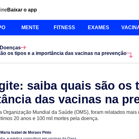
line
Baixar o app
PO
MENTE
FITNESS
EXAMES
VACIN
Doenças
são os tipos e a importância das vacinas na prevenção
ite: saiba quais são os t
tância das vacinas na pr
 Organização Mundial da Saúde (OMS), foram relatados mais 
ltimos 20 anos e 100 mil mortes pela doença.
 Maria Isabel de Moraes Pinto
atra e médica consultora em vacinas da Dasa