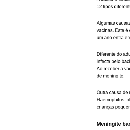
12 tipos difere
Algumas causas 
vacinas. Este é
um ano entra em
Diferente do ad
infecta pelo ba
Ao receber a va
de meningite.
Outra causa de 
Haemophilus inf
crianças pequen
Meningite ba