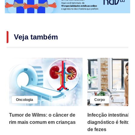
Veja também
Oncologia
Corpo
,
Tumor de Wilms: o câncer de
Infecção intestinal po
rim mais comum em crianças
diagnóstico é feito 
o
de fezes