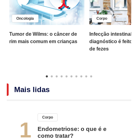
Oncologia
Corpo
,
Tumor de Wilms: o câncer de
Infecção intestinal po
rim mais comum em crianças
diagnóstico é feito 
o
de fezes
Mais lidas
Corpo
1
Endometriose: o que é e
como tratar?