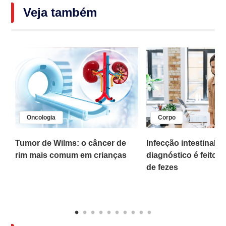
Veja também
Oncologia
Corpo
,
Tumor de Wilms: o câncer de
Infecção intestinal po
rim mais comum em crianças
diagnóstico é feito 
o
de fezes