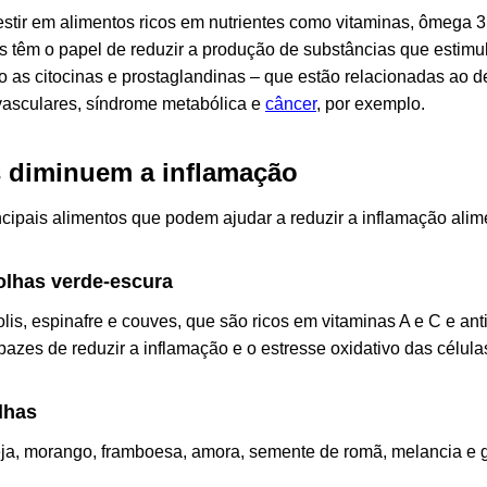
stir em alimentos ricos em nutrientes como vitaminas, ômega 3,
es têm o papel de reduzir a produção de substâncias que estim
 as citocinas e prostaglandinas – que estão relacionadas ao d
asculares, síndrome metabólica e
câncer
, por exemplo.
 diminuem a inflamação
cipais alimentos que podem ajudar a reduzir a inflamação alime
olhas verde-escura
lis, espinafre e couves, que são ricos em vitaminas A e C e an
pazes de reduzir a inflamação e o estresse oxidativo das célula
lhas
a, morango, framboesa, amora, semente de romã, melancia e g