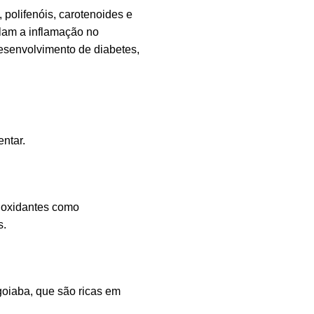
 polifenóis, carotenoides e
ulam a inflamação no
esenvolvimento de diabetes,
ntar.
tioxidantes como
s.
oiaba, que são ricas em