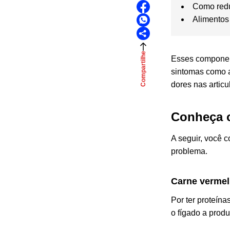
Como redu
Alimentos
Compartilhe
Esses component
sintomas como a
dores nas articu
Conheça o
A seguir, você 
problema.
Carne verme
Por ter proteín
o fígado a prod