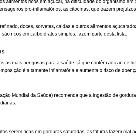
s alimentos ricos em açúcar, há dificuldade do organismo em 
nsageiros pró-inflamatórios, as citocinas, que trazem prejuízo
efinado, doces, sorvetes, caldas e outros alimentos açucarados
 são ricos em carboidratos simples, fazem parte desta lista.
ns
s as mais perigosas para a saúde, já que contêm adição de hi
composição é altamente inflamatória e aumenta o risco de doenç
ação Mundial da Saúde) recomenda que a ingestão de gordura 
 diárias.
ntos serem ricas em gorduras saturadas, as frituras fazem mal 