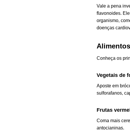
Vale a pena inve
flavonoides. El
organismo, como
doenças cardiov
Alimentos
Conheça os prin
Vegetais de f
Aposte em bróco
sulforafanos, ca
Frutas verme
Coma mais cerej
antocianinas.