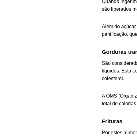
Quando ingerimo
são liberados me
Além do açúcar r
panificação, que
Gorduras tra
São considerada
líquidos. Esta 
colesterol.
A OMS (Organiz
total de calorias
Frituras
Por estes alime