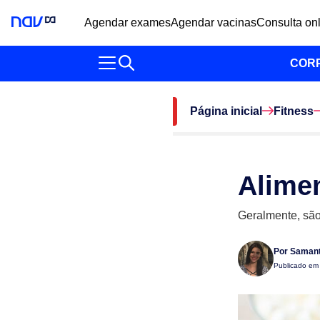
Agendar exames
Agendar vacinas
Consulta on
COR
Página inicial
Fitness
Alimen
Geralmente, são
Por
Samant
Publicado e