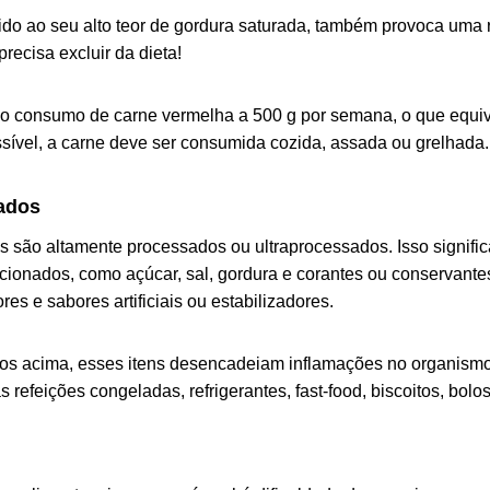
ido ao seu alto teor de gordura saturada, também provoca uma r
recisa excluir da dieta!
ar o consumo de carne vermelha a 500 g por semana, o que equiva
ível, a carne deve ser consumida cozida, assada ou grelhada. E
ados
s são altamente processados ou ultraprocessados. Isso signifi
icionados, como açúcar, sal, gordura e corantes ou conservante
res e sabores artificiais ou estabilizadores.
mos acima, esses itens desencadeiam inflamações no organism
s refeições congeladas, refrigerantes, fast-food, biscoitos, bolo