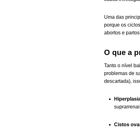
Uma das princip
porque os ciclos
abortos e parto
O que a p
Tanto o nível b
problemas de sa
descartada), iss
Hiperplasi
suprarrenai
Cistos ova