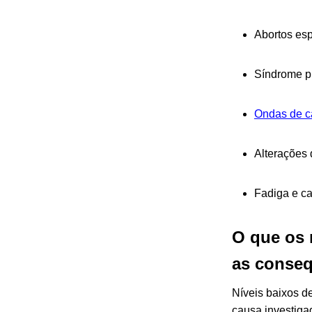
Abortos esp
Síndrome pr
Ondas de c
Alterações 
Fadiga e c
O que os 
as conse
Níveis baixos d
causa investiga