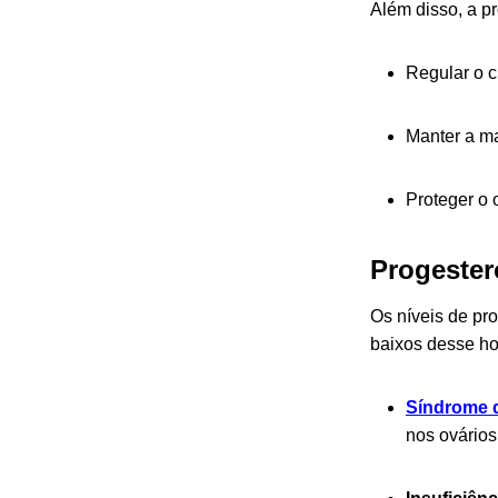
Além disso, a p
Regular o c
Manter a m
Proteger o 
Progester
Os níveis de pro
baixos desse ho
Síndrome d
nos ovários