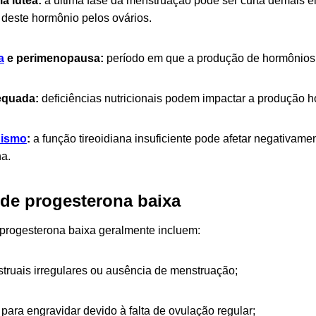
ia lútea:
a última fase da menstruação pode ser curta demais 
e deste hormônio pelos ovários.
a
e perimenopausa:
período em que a produção de hormônios 
equada:
deficiências nutricionais podem impactar a produção h
dismo
:
a função tireoidiana insuficiente pode afetar negativamen
a.
de progesterona baixa
progesterona baixa geralmente incluem:
truais irregulares ou ausência de menstruação;
 para engravidar devido à falta de ovulação regular;