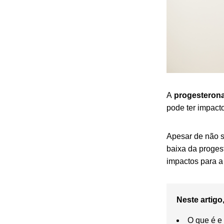
A
progesterona
pode ter impact
Apesar de não s
baixa da progest
impactos para a
Neste artigo,
O que é e