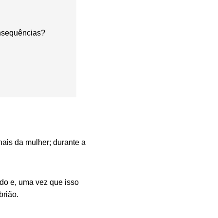
onsequências?
ais da mulher; durante a
ado e, uma vez que isso
brião.