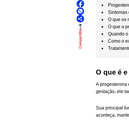
Progester
Sintomas 
O que os 
O que a pr
Compartilhe
Quando o 
Como o ex
Tratament
O que é e
A progesterona 
gestação, ele t
Sua principal fu
aconteça, mante