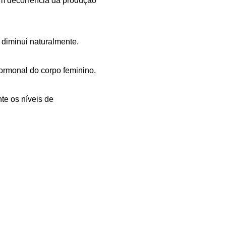
em decorrência da produção
diminui naturalmente.
ormonal do corpo feminino.
te os níveis de