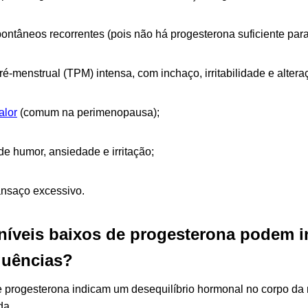
ontâneos recorrentes (pois não há progesterona suficiente para
é-menstrual (TPM) intensa, com inchaço, irritabilidade e alte
alor
(comum na perimenopausa);
de humor, ansiedade e irritação;
ansaço excessivo.
níveis baixos de progesterona podem i
quências?
e progesterona indicam um desequilíbrio hormonal no corpo da 
da.