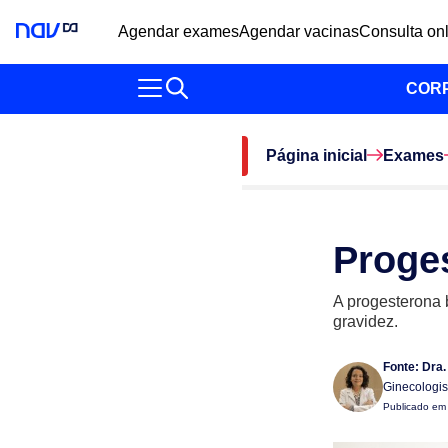
Agendar exames
Agendar vacinas
Consulta on
COR
Página inicial
Exames
Proge
A progesterona 
gravidez.
Fonte:
Dra.
Ginecologis
Publicado e